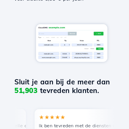
Sluit je aan bij de meer dan
51,903
tevreden klanten.
★★★★★
★
snelle en efficiënte technische ondersteuning.
Ik ben tevreden met de diensten die door Ho
Ge