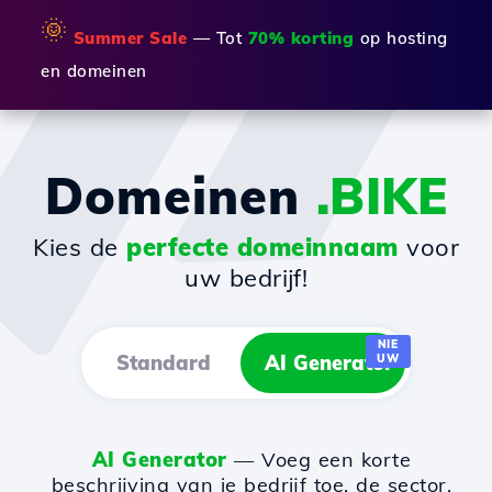
🌞
Summer Sale
— Tot
70% korting
op hosting
en domeinen
Domeinen
.BIKE
Kies de
perfecte domeinnaam
voor
uw bedrijf!
NIE
Standard
AI Generator
UW
AI Generator
— Voeg een korte
beschrijving van je bedrijf toe, de sector,