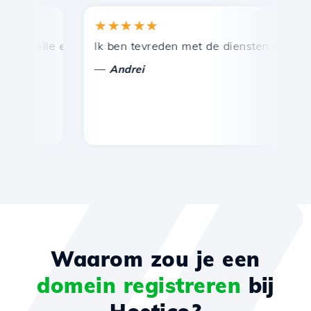
★★★★★
 snelle en efficiënte technische ondersteuning.
Ik ben tevreden met de diensten die door H
G
—
Andrei
Waarom zou je een
domein registreren
bij