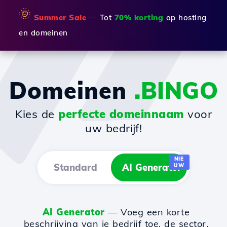
🌞
Summer Sale
— Tot
70% korting
op hosting
en domeinen
Domeinen
.BINGO
Kies de
perfecte domeinnaam
voor
uw bedrijf!
NIE
Standard
AI Generator
UW
AI Generator
— Voeg een korte
beschrijving van je bedrijf toe, de sector,