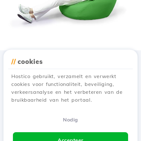
//
cookies
Download de app
Hostico
Hostico gebruikt, verzamelt en verwerkt
cookies voor functionaliteit, beveiliging,
verkeersanalyse en het verbeteren van de
bruikbaarheid van het portaal.
Nodig
Accepteer