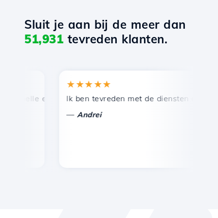
Sluit je aan bij de meer dan
51,931
tevreden klanten.
★★★★★
★
snelle en efficiënte technische ondersteuning.
Ik ben tevreden met de diensten die door Ho
Ge
—
Andrei