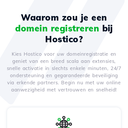
Waarom zou je een
domein registreren
bij
Hostico?
Kies Hostico voor uw domeinregistratie en
geniet van een breed scala aan extensies,
snelle activatie in slechts enkele minuten, 24/7
ondersteuning en gegarandeerde beveiliging
via erkende partners. Begin nu met uw online
aanwezigheid met vertrouwen en snelheid!