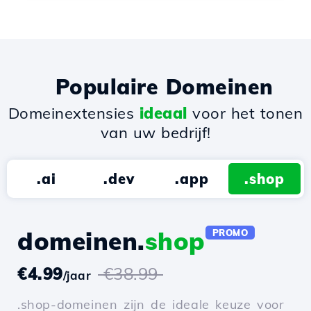
Populaire Domeinen
Domeinextensies
ideaal
voor het tonen
van uw bedrijf!
.ai
.dev
.app
.shop
domeinen.
shop
PROMO
€4.99
€38.99
/jaar
.shop-domeinen zijn de ideale keuze voor