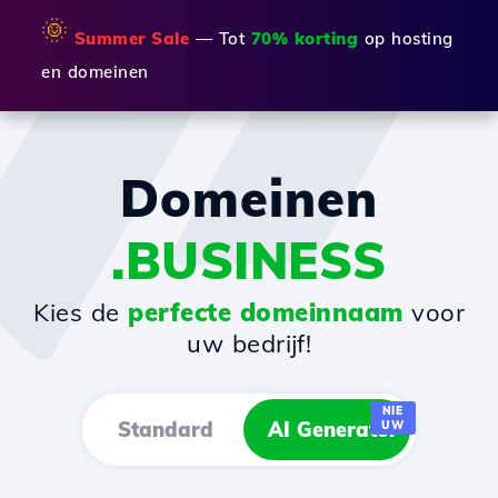
🌞
Summer Sale
— Tot
70% korting
op hosting
en domeinen
Domeinen
.BUSINESS
Kies de
perfecte domeinnaam
voor
uw bedrijf!
NIE
Standard
AI Generator
UW