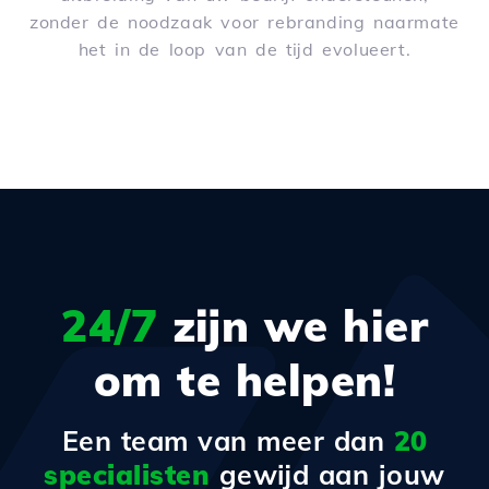
zonder de noodzaak voor rebranding naarmate
het in de loop van de tijd evolueert.
24/7
zijn we hier
om te helpen!
Een team van meer dan
20
specialisten
gewijd aan jouw