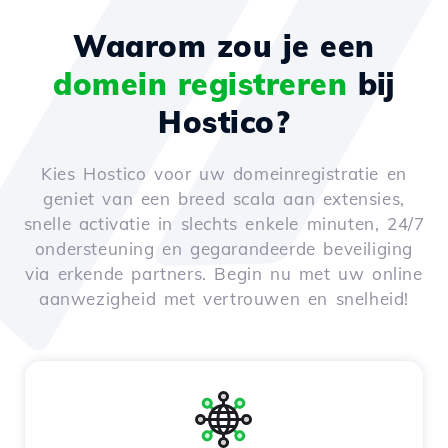
Waarom zou je een
domein registreren
bij
Hostico?
Kies Hostico voor uw domeinregistratie en
geniet van een breed scala aan extensies,
snelle activatie in slechts enkele minuten, 24/7
ondersteuning en gegarandeerde beveiliging
via erkende partners. Begin nu met uw online
aanwezigheid met vertrouwen en snelheid!