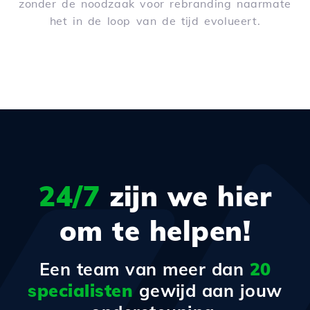
zonder de noodzaak voor rebranding naarmate
het in de loop van de tijd evolueert.
24/7
zijn we hier
om te helpen!
Een team van meer dan
20
specialisten
gewijd aan jouw