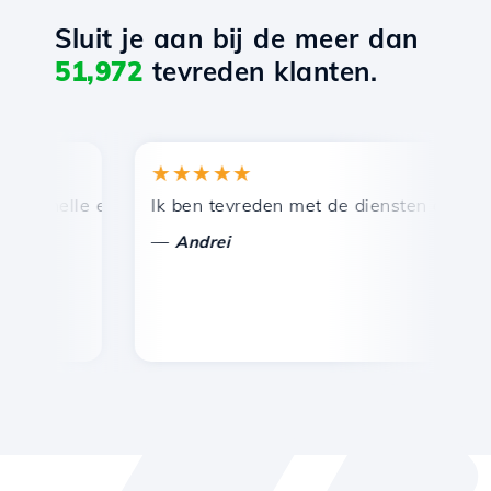
Sluit je aan bij de meer dan
51,972
tevreden klanten.
★★★★★
★
snelle en efficiënte technische ondersteuning.
Ik ben tevreden met de diensten die door Ho
Ge
—
Andrei