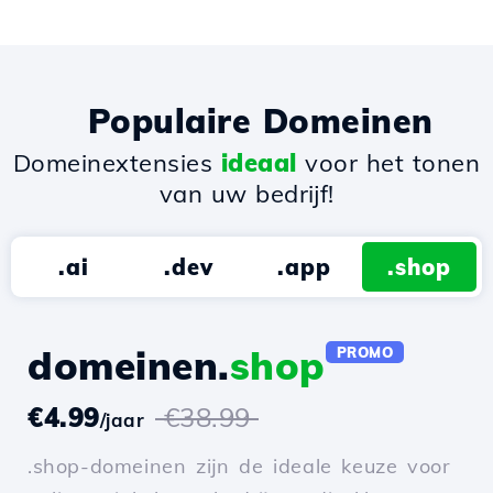
Populaire Domeinen
Domeinextensies
ideaal
voor het tonen
van uw bedrijf!
.ai
.dev
.app
.shop
domeinen.
shop
PROMO
€4.99
€38.99
/jaar
.shop-domeinen zijn de ideale keuze voor