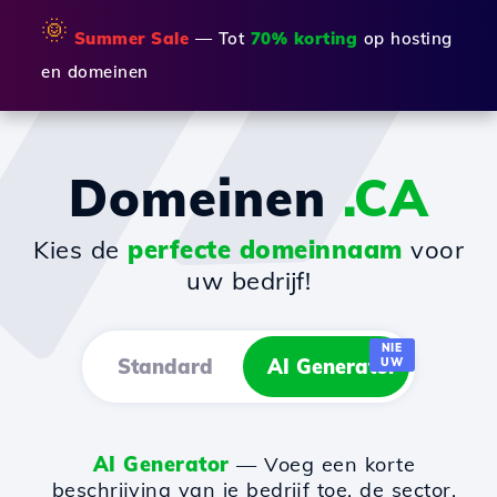
🌞
Summer Sale
— Tot
70% korting
op hosting
en domeinen
Domeinen
.CA
Kies de
perfecte domeinnaam
voor
uw bedrijf!
NIE
Standard
AI Generator
UW
AI Generator
— Voeg een korte
beschrijving van je bedrijf toe, de sector,