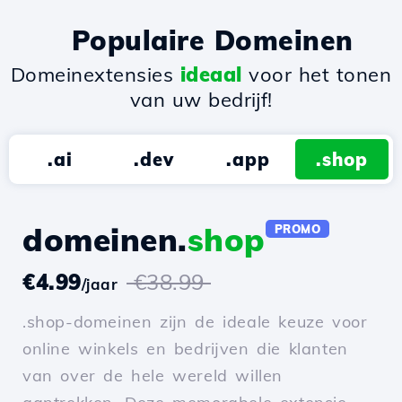
Populaire Domeinen
Domeinextensies
ideaal
voor het tonen
van uw bedrijf!
.ai
.dev
.app
.shop
domeinen.
shop
PROMO
€4.99
€38.99
/jaar
.shop-domeinen zijn de ideale keuze voor
online winkels en bedrijven die klanten
van over de hele wereld willen