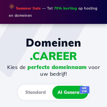
🌞
Summer Sale
— Tot
70% korting
op hosting
en domeinen
Domeinen
.CAREER
Kies de
perfecte domeinnaam
voor
uw bedrijf!
NIE
Standard
AI Generator
UW