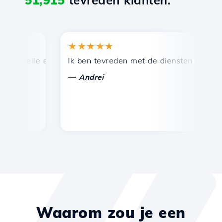
51,915
tevreden klanten.
★★★★★
★
snelle en efficiënte technische ondersteuning.
Ik ben tevreden met de diensten die door Ho
Ge
—
Andrei
Waarom zou je een