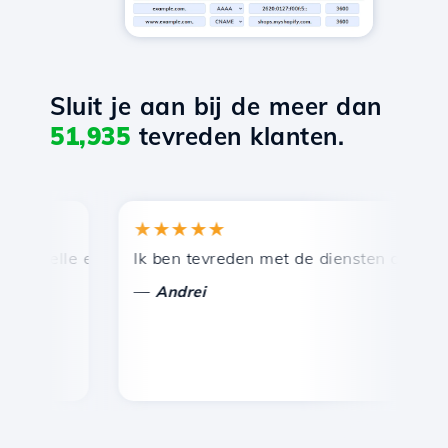
Sluit je aan bij de meer dan
51,935
tevreden klanten.
★★★★★
★
nelle en efficiënte technische ondersteuning.
Ik ben tevreden met de diensten die door Ho
Ge
—
—
Andrei