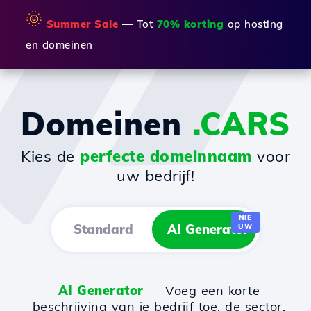
🌞
Summer Sale
— Tot
70% korting
op hosting
en domeinen
Domeinen
.CARS
Kies de
perfecte domeinnaam
voor
uw bedrijf!
NIE
Standard
AI Generator
UW
AI Generator
— Voeg een korte
beschrijving van je bedrijf toe, de sector,