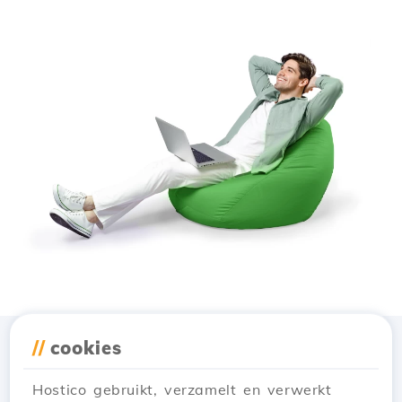
//
cookies
Download de app
Hostico
Hostico gebruikt, verzamelt en verwerkt