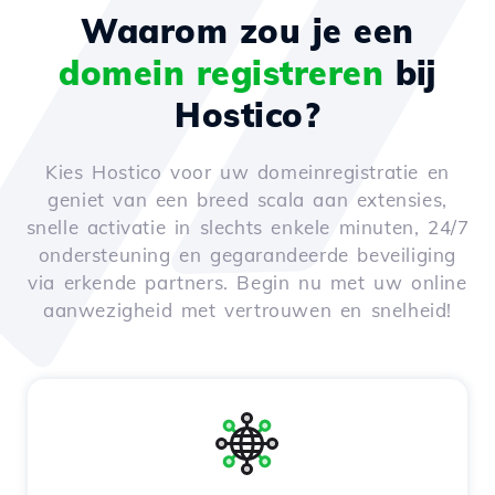
Waarom zou je een
domein registreren
bij
Hostico?
Kies Hostico voor uw domeinregistratie en
geniet van een breed scala aan extensies,
snelle activatie in slechts enkele minuten, 24/7
ondersteuning en gegarandeerde beveiliging
via erkende partners. Begin nu met uw online
aanwezigheid met vertrouwen en snelheid!