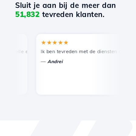
Sluit je aan bij de meer dan
51,832
tevreden klanten.
★★★★★
★
nelle en efficiënte technische ondersteuning.
Ik ben tevreden met de diensten die door Hos
Gef
—
—
Andrei