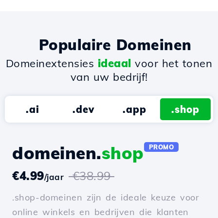
Populaire Domeinen
Domeinextensies
ideaal
voor het tonen
van uw bedrijf!
.ai
.dev
.app
.shop
domeinen.
shop
PROMO
€4.99
€38.99
/jaar
.shop-domeinen zijn de ideale keuze voor
online winkels en bedrijven die klanten