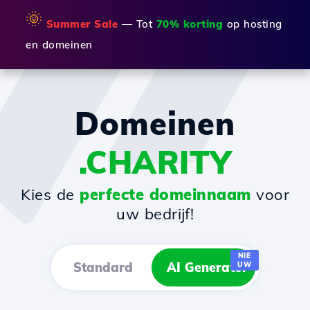
🌞
Summer Sale
— Tot
70% korting
op hosting
en domeinen
Domeinen
.CHARITY
Kies de
perfecte domeinnaam
voor
uw bedrijf!
NIE
Standard
AI Generator
UW