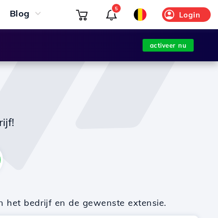
5
Blog
Login
activeer nu
jf!
n het bedrijf en de gewenste extensie.