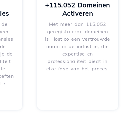
+115,052 Domeinen
ies
Activeren
e de
Met meer dan 115,052
meer
geregistreerde domeinen
nsies
is Hostico een vertrouwde
rde
naam in de industrie, die
je de
expertise en
iteit
professionaliteit biedt in
le
elke fase van het proces.
oeften
 te