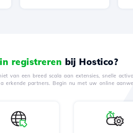
n registreren
bij Hostico?
iet van een breed scala aan extensies, snelle activa
via erkende partners. Begin nu met uw online aanwe