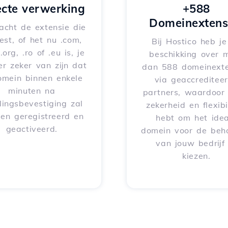
ecte verwerking
+588
Domeinextens
acht de extensie die
iest, of het nu .com,
Bij Hostico heb j
 .org, .ro of .eu is, je
beschikking over 
er zeker van zijn dat
dan 588 domeinexte
omein binnen enkele
via geaccreditee
minuten na
partners, waardoor 
lingsbevestiging zal
zekerheid en flexibil
en geregistreerd en
hebt om het idea
geactiveerd.
domein voor de beh
van jouw bedrijf
kiezen.