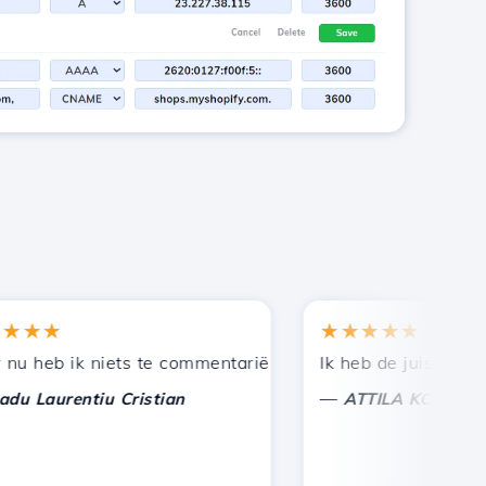
★★
★★★★★
en bij andere bekenden.
uning!
eb ik niets te commentariëren, alleen om te waarderen. 
Ik heb de juiste keuze 
—
aurentiu Cristian
ATTILA KOLES