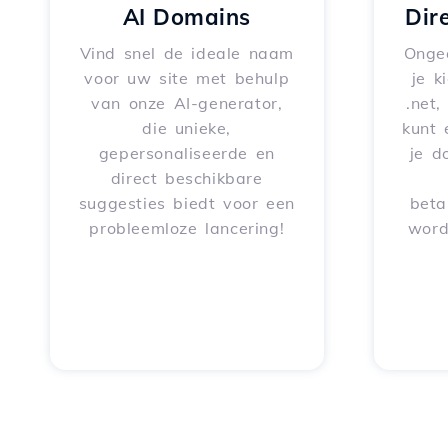
AI Domains
Dir
Vind snel de ideale naam
Onge
voor uw site met behulp
je k
van onze AI-generator,
.net,
die unieke,
kunt 
gepersonaliseerde en
je d
direct beschikbare
suggesties biedt voor een
beta
probleemloze lancering!
word