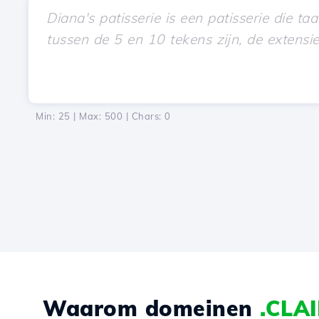
Min: 25 | Max: 500 | Chars:
0
Waarom domeinen
.CLA