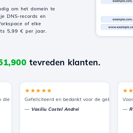
odig om het domein te
 je DNS-records en
orkspace of elke
hts 5,99 € per jaar.
51,900
tevreden klanten.
★★★★★
★★★
 door Hostico worden aangeboden. Ik heb jullie aanbevol
Gefeliciteerd en bedankt voor de geboden onderste
Voor nu h
—
—
Vasiliu Costel Andrei
Radu L