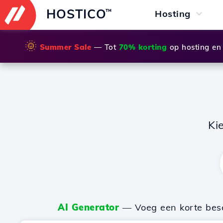
HOSTICO
™
Hosting
🌞
Summer Sale
— Tot
70% korting
op hosting en
Ki
AI Generator
— Voeg een korte besch