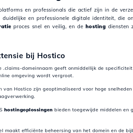
platforms en professionals die actief zijn in de verz
uidelijke en professionele digitale identiteit, die o
ratie
proces snel en veilig, en de
hosting
diensten z
tensie bij Hostico
e .claims-domeinnaam geeft onmiddellijk de specificite
nline omgeving wordt vergroot.
n van Hostico zijn geoptimaliseerd voor hoge snelheden
aagverwerking.
PS
hostingoplossingen
bieden toegewijde middelen en g
el maakt efficiënte beheersing van het domein en de bij