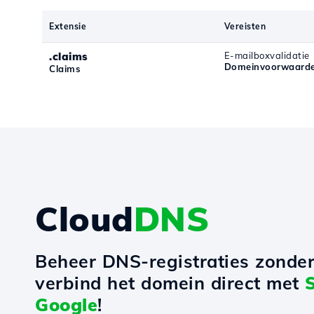
Extensie
Vereisten
.claims
E-mailboxvalidatie
Domeinvoorwaarde
Claims
Cloud
DNS
Beheer DNS-registraties zonde
verbind het domein direct met
Google
!