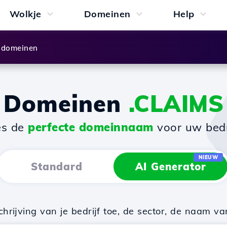
Wolkje
Domeinen
Help
 domeinen
Domeinen
.CLAIMS
es de
perfecte domeinnaam
voor uw bedri
NIEUW
Standard
AI Generator
rijving van je bedrijf toe, de sector, de naam va