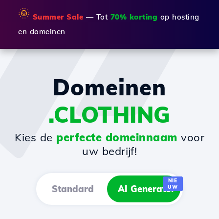
🌞
Summer Sale
— Tot
70% korting
op hosting
en domeinen
Domeinen
.CLOTHING
Kies de
perfecte domeinnaam
voor
uw bedrijf!
NIE
Standard
AI Generator
UW