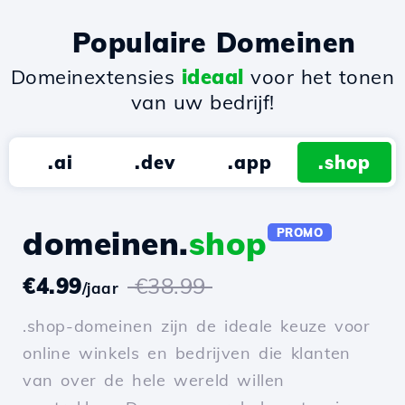
Populaire Domeinen
Domeinextensies
ideaal
voor het tonen
van uw bedrijf!
.ai
.dev
.app
.shop
domeinen.
shop
PROMO
€4.99
€38.99
/jaar
.shop-domeinen zijn de ideale keuze voor
online winkels en bedrijven die klanten
van over de hele wereld willen