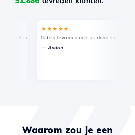
51,886
tevreden klanten.
★★★★★
★
snelle en efficiënte technische ondersteuning.
Ik ben tevreden met de diensten die door Ho
Ge
—
Andrei
Waarom zou je een