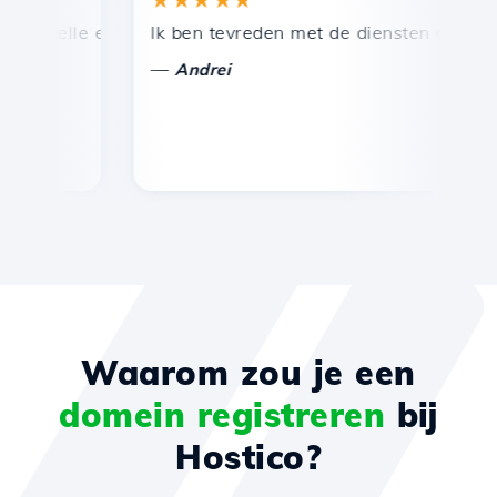
nelle en efficiënte technische ondersteuning.
Ik ben tevreden met de diensten die door Ho
Ge
—
—
Andrei
Waarom zou je een
domein registreren
bij
Hostico?