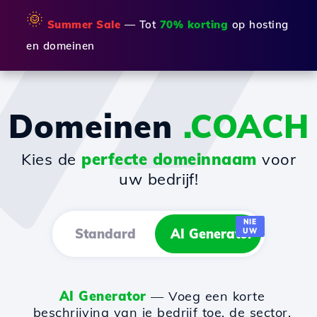
🌞
Summer Sale
— Tot
70% korting
op hosting
en domeinen
Domeinen
.COACH
Kies de
perfecte domeinnaam
voor
uw bedrijf!
NIE
Standard
AI Generator
UW
AI Generator
— Voeg een korte
beschrijving van je bedrijf toe, de sector,