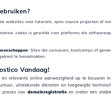
gebruiken?
le websites voor tutorials, open-source projecten of mi
xtensie .codes is geschikt voor platforms die softwareopl
meenschappen
: Sites die cursussen, bootcamps of ge
gebied te benadrukken.
Hostico Vandaag!
le en relevante online aanwezigheid op te bouwen i
ructuur, uitstekende diensten en toegewijde technis
et proces van
domeinregistratie
en creëer een stabie