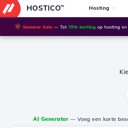
HOSTICO
™
Hosting
🌞
Summer Sale
— Tot
70% korting
op hosting en
Ki
AI Generator
— Voeg een korte besch