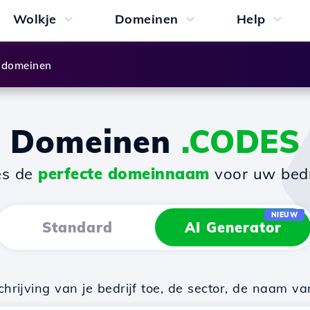
Wolkje
Domeinen
Help
 domeinen
Domeinen
.CODES
es de
perfecte domeinnaam
voor uw bedri
NIEUW
Standard
AI Generator
rijving van je bedrijf toe, de sector, de naam va