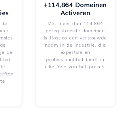
+114,864 Domeinen
ies
Activeren
e de
Met meer dan 114,864
meer
geregistreerde domeinen
nsies
is Hostico een vertrouwde
rde
naam in de industrie, die
je de
expertise en
iteit
professionaliteit biedt in
le
elke fase van het proces.
oeften
 te