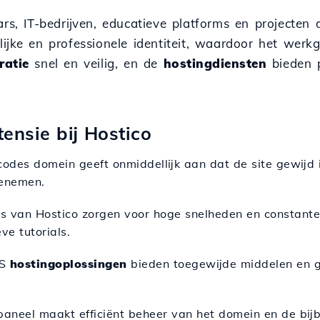
rs, IT-bedrijven, educatieve platforms en projecten 
lijke en professionele identiteit, waardoor het werk
ratie
snel en veilig, en de
hostingdiensten
bieden p
ensie bij Hostico
.codes domein geeft onmiddellijk aan dat de site gewij
oenemen.
s van Hostico zorgen voor hoge snelheden en constante
ve tutorials.
PS
hostingoplossingen
bieden toegewijde middelen en ge
epaneel maakt efficiënt beheer van het domein en de bij