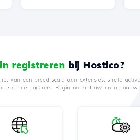
n registreren
bij Hostico?
iet van een breed scala aan extensies, snelle activa
via erkende partners. Begin nu met uw online aanwe