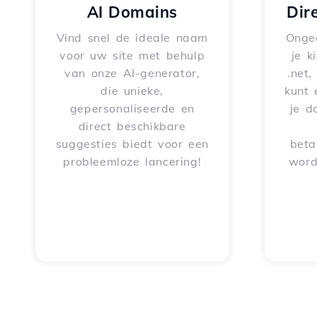
AI Domains
Dir
Vind snel de ideale naam
Onge
voor uw site met behulp
je k
van onze AI-generator,
.net,
die unieke,
kunt 
gepersonaliseerde en
je d
direct beschikbare
suggesties biedt voor een
beta
probleemloze lancering!
word