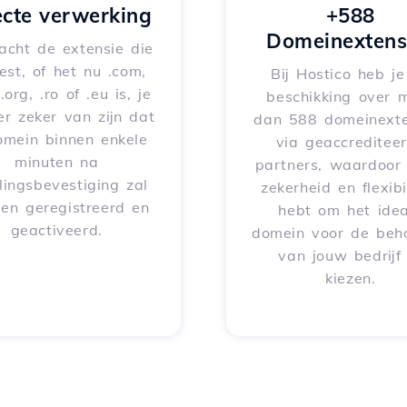
ecte verwerking
+588
Domeinextens
acht de extensie die
iest, of het nu .com,
Bij Hostico heb j
 .org, .ro of .eu is, je
beschikking over 
er zeker van zijn dat
dan 588 domeinexte
omein binnen enkele
via geaccreditee
minuten na
partners, waardoor 
lingsbevestiging zal
zekerheid en flexibil
en geregistreerd en
hebt om het idea
geactiveerd.
domein voor de beh
van jouw bedrijf
kiezen.