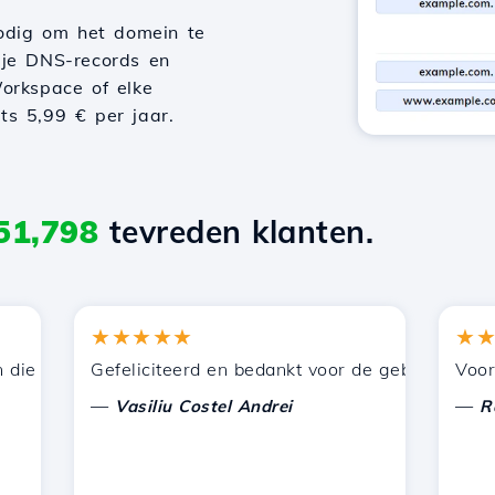
odig om het domein te
 je DNS-records en
orkspace of elke
hts 5,99 € per jaar.
51,798
tevreden klanten.
★★★★★
★★★
 door Hostico worden aangeboden. Ik heb jullie aanbevol
Gefeliciteerd en bedankt voor de geboden onderste
Voor nu h
—
—
Vasiliu Costel Andrei
Radu L