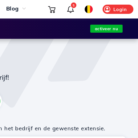
5
Blog
Login
activeer nu
jf!
n het bedrijf en de gewenste extensie.