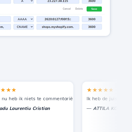
★★
★★★★★
en bij andere bekenden.
uning!
eb ik niets te commentariëren, alleen om te waarderen. 
Ik heb de juiste keuze 
—
aurentiu Cristian
ATTILA KOLES