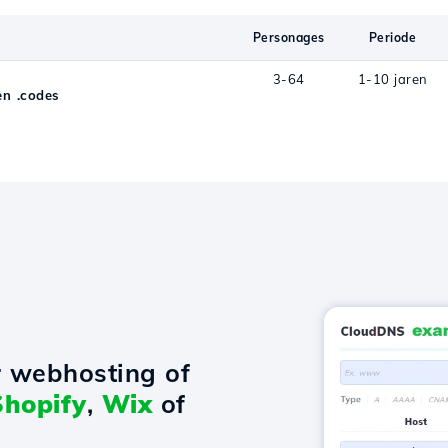
Personages
Periode
3-64
1-10 jaren
n .codes
r webhosting of
Shopify
,
Wix
of