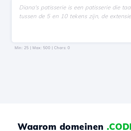
Min: 25 | Max: 500 | Chars:
0
Waarom domeinen
.COD