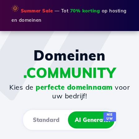
🌞
Summer Sale
— Tot
70% korting
op hosting
en domeinen
Domeinen
.COMMUNITY
Kies de
perfecte domeinnaam
voor
uw bedrijf!
NIE
Standard
AI Generator
UW