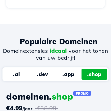
Populaire Domeinen
Domeinextensies
ideaal
voor het tonen
van uw bedrijf!
.ai
.dev
.app
.shop
domeinen.
shop
PROMO
€4.99
€38.99
/jaar