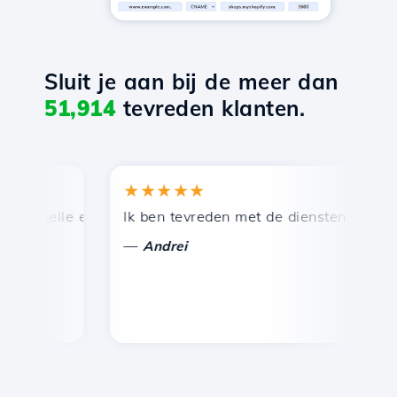
Sluit je aan bij de meer dan
51,914
tevreden klanten.
★★★★★
 snelle en efficiënte technische ondersteuning.
Ik ben tevreden met de diensten die door H
G
—
Andrei