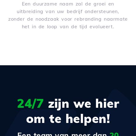
Een duurzame naam zal de groei en
uitbreiding van uw bedrijf ondersteunen,
zonder de noodzaak voor rebranding naarmate
het in de loop van de tijd evolueert.
24/7
zijn we hier
om te helpen!
Een team van meer dan
20