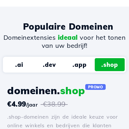
Populaire Domeinen
Domeinextensies
ideaal
voor het tonen
van uw bedrijf!
.ai
.dev
.app
.shop
domeinen.
shop
PROMO
€4.99
€38.99
/jaar
.shop-domeinen zijn de ideale keuze voor
online winkels en bedrijven die klanten