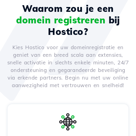
Waarom zou je een
domein registreren
bij
Hostico?
Kies Hostico voor uw domeinregistratie en
geniet van een breed scala aan extensies,
snelle activatie in slechts enkele minuten, 24/7
ondersteuning en gegarandeerde beveiliging
via erkende partners. Begin nu met uw online
aanwezigheid met vertrouwen en snelheid!