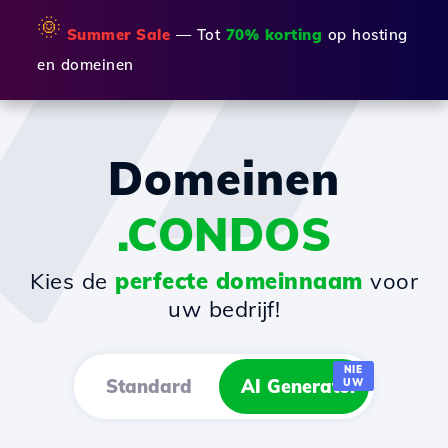
🌞
Summer Sale
— Tot
70% korting
op hosting
en domeinen
Domeinen
.CONDOS
Kies de
perfecte domeinnaam
voor
uw bedrijf!
NIE
Standard
AI Generator
UW