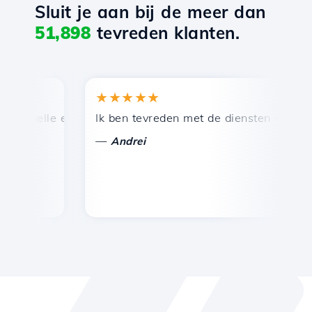
Sluit je aan bij de meer dan
51,898
tevreden klanten.
★★★★★
 snelle en efficiënte technische ondersteuning.
Ik ben tevreden met de diensten die door H
G
—
Andrei