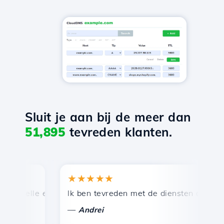
Sluit je aan bij de meer dan
51,895
tevreden klanten.
★★★★★
★
snelle en efficiënte technische ondersteuning.
Ik ben tevreden met de diensten die door Ho
Ge
—
Andrei