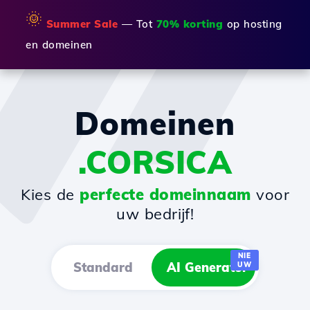
🌞
Summer Sale
— Tot
70% korting
op hosting
en domeinen
Domeinen
.CORSICA
Kies de
perfecte domeinnaam
voor
uw bedrijf!
NIE
Standard
AI Generator
UW