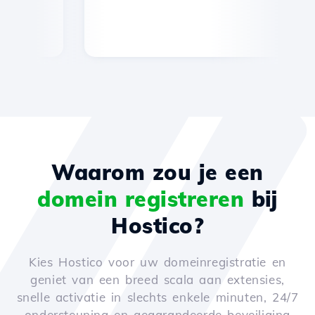
Waarom zou je een
domein registreren
bij
Hostico?
Kies Hostico voor uw domeinregistratie en
geniet van een breed scala aan extensies,
snelle activatie in slechts enkele minuten, 24/7
ondersteuning en gegarandeerde beveiliging