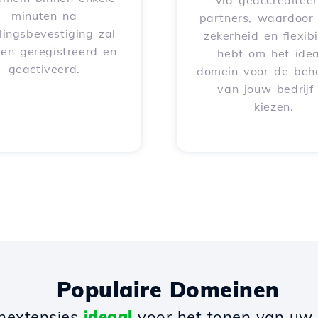
via geaccreditee
minuten na
partners, waardoor 
lingsbevestiging zal
zekerheid en flexibil
en geregistreerd en
hebt om het idea
geactiveerd.
domein voor de beh
van jouw bedrijf
kiezen.
Populaire Domeinen
nextensies
ideaal
voor het tonen van uw b