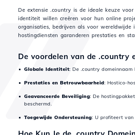
De extensie .country is de ideale keuze voo
identiteit willen creëren voor hun online pro
organisaties, bedrijven als voor wereldwijde i
hostingdiensten garanderen prestaties en stabi
De voordelen van de .country e
Globale Identiteit
: De .country domeinnaam b
Prestaties en Betrouwbaarheid
: Hostico-ho
Geavanceerde Beveiliging
: De hostingpakke
beschermd.
Toegewijde Ondersteuning
: U profiteert va
Hoe Kun Je de .country Domei