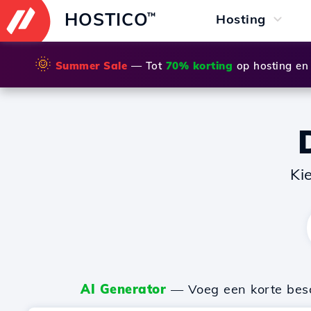
HOSTICO
™
Hosting
🌞
Summer Sale
— Tot
70% korting
op hosting en
Ki
AI Generator
— Voeg een korte besch