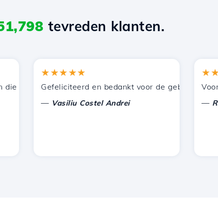
51,798
tevreden klanten.
★★★★★
★★★
 door Hostico worden aangeboden. Ik heb jullie aanbevol
Gefeliciteerd en bedankt voor de geboden onderste
Voor nu h
—
—
Vasiliu Costel Andrei
Radu L