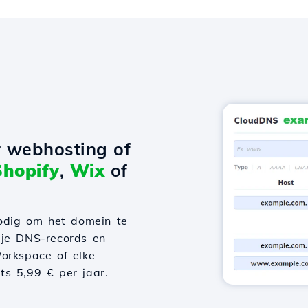
r webhosting of
Shopify
,
Wix
of
odig om het domein te
 je DNS-records en
orkspace of elke
hts 5,99 € per jaar.