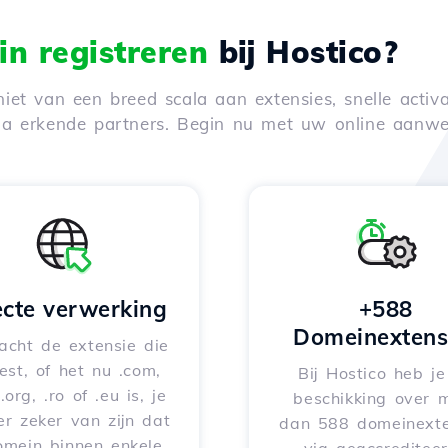
n registreren
bij Hostico?
iet van een breed scala aan extensies, snelle activa
via erkende partners. Begin nu met uw online aanwe
ecte verwerking
+588
Domeinextens
acht de extensie die
iest, of het nu .com,
Bij Hostico heb j
 .org, .ro of .eu is, je
beschikking over 
er zeker van zijn dat
dan 588 domeinexte
omein binnen enkele