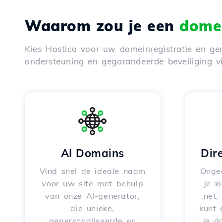
Waarom zou je een
domei
Kies Hostico voor uw domeinregistratie en gen
ondersteuning en gegarandeerde beveiliging 
AI Domains
Dir
Vind snel de ideale naam
Onge
voor uw site met behulp
je k
van onze AI-generator,
.net,
die unieke,
kunt 
gepersonaliseerde en
je d