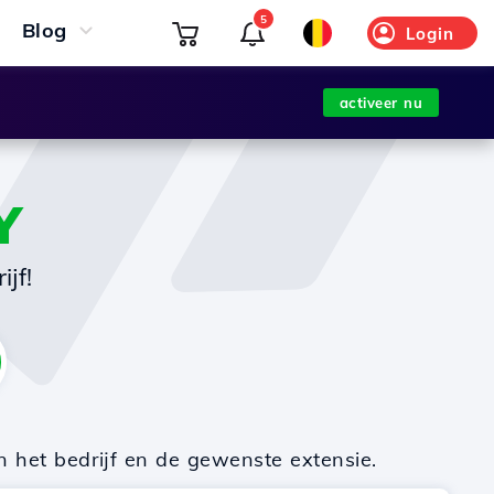
5
Blog
Login
activeer nu
Y
jf!
n het bedrijf en de gewenste extensie.