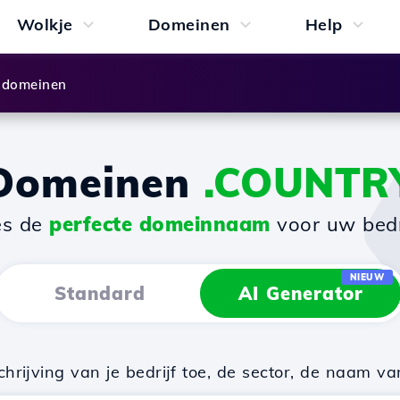
Wolkje
Domeinen
Help
 domeinen
Domeinen
.COUNTR
es de
perfecte domeinnaam
voor uw bedri
NIEUW
Standard
AI Generator
rijving van je bedrijf toe, de sector, de naam va