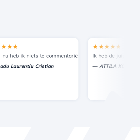
★★
★★★★★
en bij andere bekenden.
uning!
eb ik niets te commentariëren, alleen om te waarderen. 
Ik heb de juiste keuze 
—
aurentiu Cristian
ATTILA KOLES