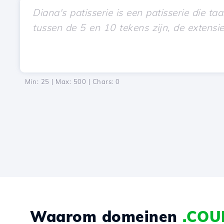
Min: 25 | Max: 500 | Chars:
0
Waarom domeinen
.COU