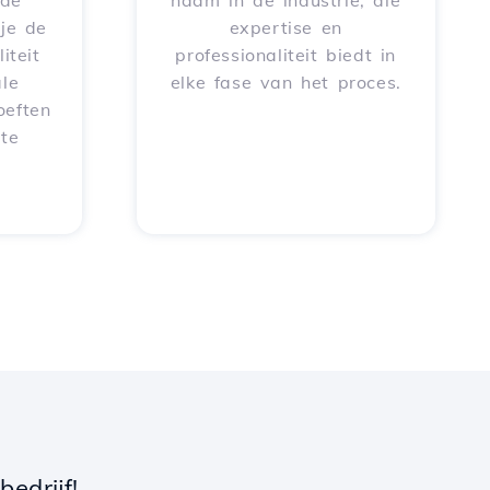
rde
naam in de industrie, die
je de
expertise en
iteit
professionaliteit biedt in
le
elke fase van het proces.
oeften
 te
edrijf!