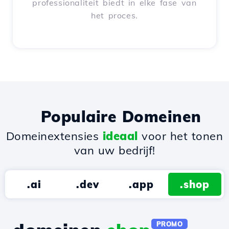
professionaliteit biedt in elke fase van
het proces.
Populaire Domeinen
Domeinextensies
ideaal
voor het tonen
van uw bedrijf!
.ai
.dev
.app
.shop
PROMO