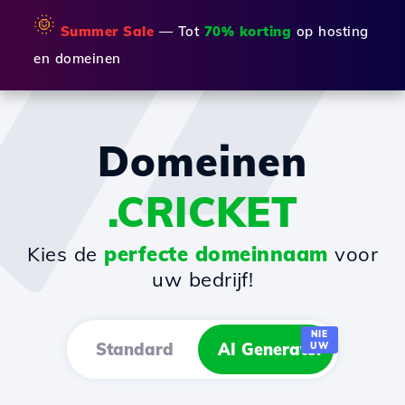
🌞
Summer Sale
— Tot
70% korting
op hosting
en domeinen
Domeinen
.CRICKET
Kies de
perfecte domeinnaam
voor
uw bedrijf!
NIE
Standard
AI Generator
UW