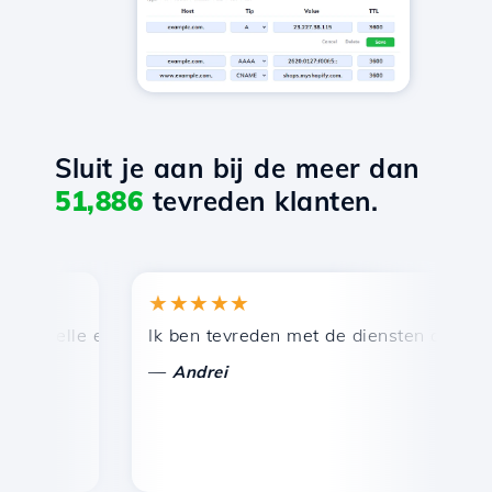
Sluit je aan bij de meer dan
51,886
tevreden klanten.
★★★★★
★
nelle en efficiënte technische ondersteuning.
Ik ben tevreden met de diensten die door Ho
Ge
—
—
Andrei