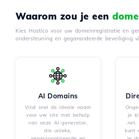
Waarom zou je een
domei
Kies Hostico voor uw domeinregistratie en gen
ondersteuning en gegarandeerde beveiliging 
AI Domains
Dir
Vind snel de ideale naam
Onge
voor uw site met behulp
je k
van onze AI-generator,
.net,
die unieke,
kunt 
gepersonaliseerde en
je d