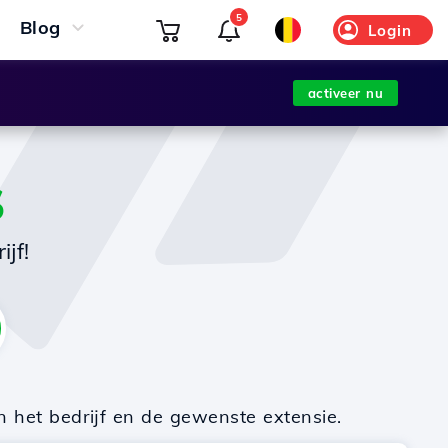
5
Blog
Login
activeer nu
S
jf!
n het bedrijf en de gewenste extensie.