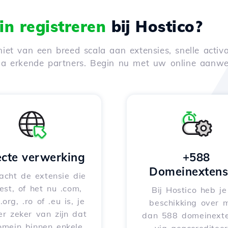
n registreren
bij Hostico?
iet van een breed scala aan extensies, snelle activa
via erkende partners. Begin nu met uw online aanwe
ecte verwerking
+588
Domeinextens
acht de extensie die
iest, of het nu .com,
Bij Hostico heb j
 .org, .ro of .eu is, je
beschikking over 
er zeker van zijn dat
dan 588 domeinexte
omein binnen enkele