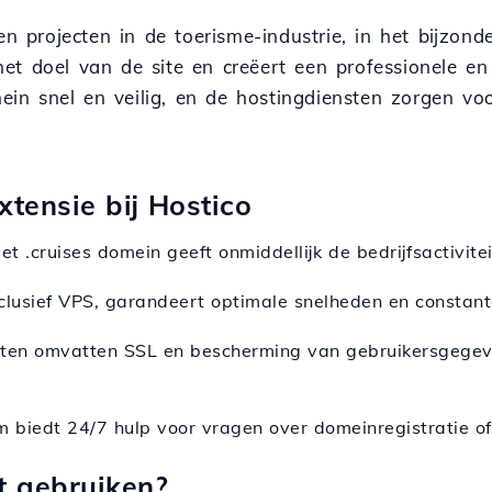
 en projecten in de toerisme-industrie, in het bijzon
t doel van de site en creëert een professionele en a
ein snel en veilig, en de hostingdiensten zorgen voor
xtensie bij Hostico
Het .cruises domein geeft onmiddellijk de bedrijfsactivi
inclusief VPS, garandeert optimale snelheden en constan
tten omvatten SSL en bescherming van gebruikersgegeven
m biedt 24/7 hulp voor vragen over domeinregistratie of
t gebruiken?