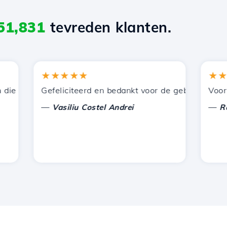
51,831
tevreden klanten.
★★★★★
★★★★
 door Hostico worden aangeboden. Ik heb jullie aanbevol
Gefeliciteerd en bedankt voor de geboden onderste
Voor nu h
—
—
Vasiliu Costel Andrei
Radu L