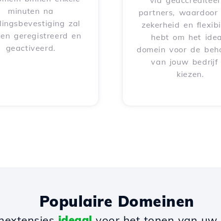
via geaccreditee
minuten na
partners, waardoor 
lingsbevestiging zal
zekerheid en flexibil
en geregistreerd en
hebt om het idea
geactiveerd.
domein voor de beh
van jouw bedrijf
kiezen.
Populaire Domeinen
nextensies
ideaal
voor het tonen van uw b