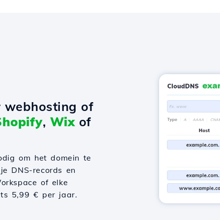
r webhosting of
Shopify
,
Wix
of
odig om het domein te
 je DNS-records en
orkspace of elke
hts 5,99 € per jaar.