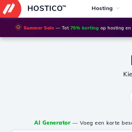
HOSTICO
™
Hosting
🌞
Summer Sale
— Tot
70% korting
op hosting en
Ki
AI Generator
— Voeg een korte besch