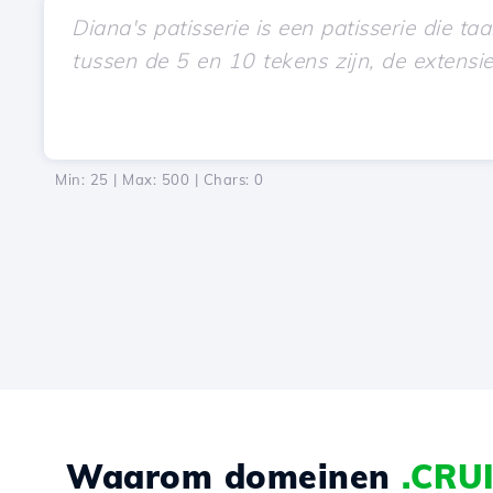
Min: 25 | Max: 500 | Chars:
0
Waarom domeinen
.CRU