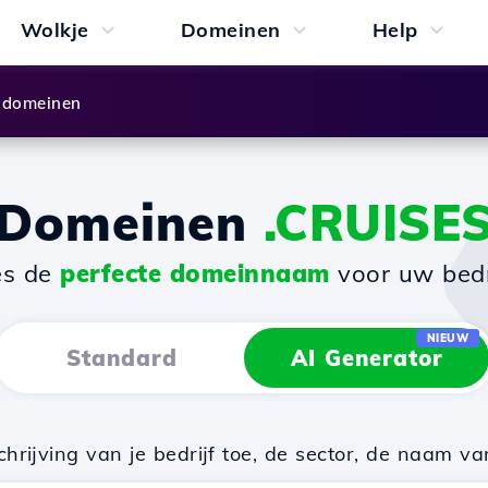
Wolkje
Domeinen
Help
 domeinen
Domeinen
.CRUISE
es de
perfecte domeinnaam
voor uw bedri
NIEUW
Standard
AI Generator
rijving van je bedrijf toe, de sector, de naam va