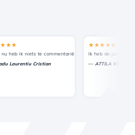
★
★★★★★
en bij andere bekenden.
uning!
eb ik niets te commentariëren, alleen om te waarderen. 
Ik heb de juiste keuze 
—
aurentiu Cristian
ATTILA KOLES