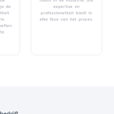
rde
naam in de industrie, die
je de
expertise en
iteit
professionaliteit biedt in
le
elke fase van het proces.
oeften
 te
edrijf!