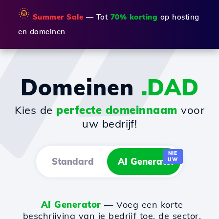
🌞
Summer Sale
— Tot
70% korting
op hosting
en domeinen
Domeinen
.DAD
Kies de
perfecte domeinnaam
voor
uw bedrijf!
NIE
Standard
AI Generator
UW
AI Generator
— Voeg een korte
beschrijving van je bedrijf toe, de sector,