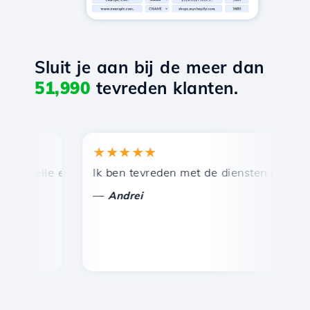
Sluit je aan bij de meer dan
51,990
tevreden klanten.
★★★★★
★
nelle en efficiënte technische ondersteuning.
Ik ben tevreden met de diensten die door Ho
Ge
—
—
Andrei