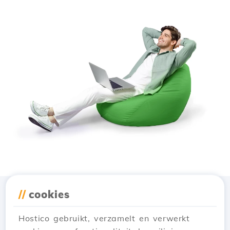
//
cookies
Download de app
Hostico
Hostico gebruikt, verzamelt en verwerkt