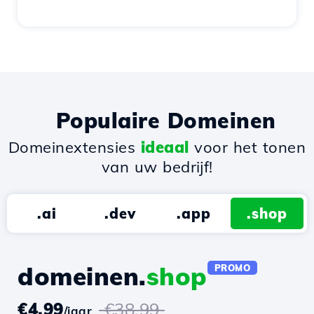
Populaire Domeinen
Domeinextensies
ideaal
voor het tonen
van uw bedrijf!
.ai
.dev
.app
.shop
domeinen.
shop
PROMO
€4.99
€38.99
/jaar