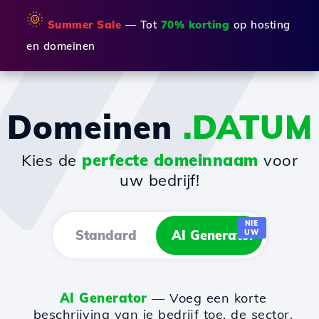
🌞
Summer Sale
— Tot
70% korting
op hosting
en domeinen
Domeinen
.DATUM
Kies de
perfecte domeinnaam
voor
uw bedrijf!
NIE
Standard
AI Generator
UW
AI Generator
— Voeg een korte
beschrijving van je bedrijf toe, de sector,