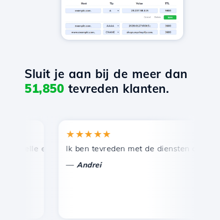
Sluit je aan bij de meer dan
51,850
tevreden klanten.
★★★★★
★
nelle en efficiënte technische ondersteuning.
Ik ben tevreden met de diensten die door Ho
Ge
—
—
Andrei