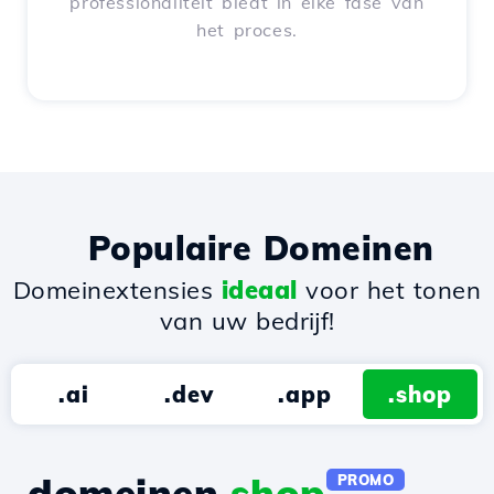
professionaliteit biedt in elke fase van
het proces.
Populaire Domeinen
Domeinextensies
ideaal
voor het tonen
van uw bedrijf!
.ai
.dev
.app
.shop
domeinen.
shop
PROMO