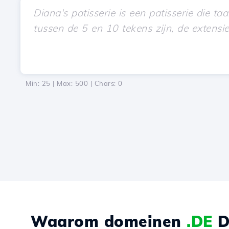
Min: 25 | Max: 500 | Chars:
0
Waarom domeinen
.DE
D