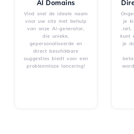
AI Domains
Dir
Vind snel de ideale naam
Onge
voor uw site met behulp
je k
van onze AI-generator,
.net,
die unieke,
kunt 
gepersonaliseerde en
je d
direct beschikbare
suggesties biedt voor een
beta
probleemloze lancering!
word