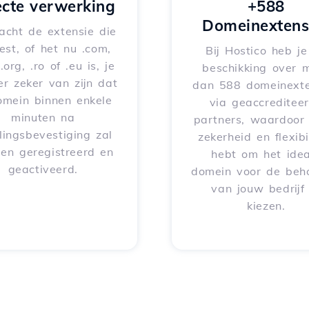
ecte verwerking
+588
Domeinextens
acht de extensie die
iest, of het nu .com,
Bij Hostico heb j
 .org, .ro of .eu is, je
beschikking over 
er zeker van zijn dat
dan 588 domeinexte
omein binnen enkele
via geaccreditee
minuten na
partners, waardoor 
lingsbevestiging zal
zekerheid en flexibil
en geregistreerd en
hebt om het idea
geactiveerd.
domein voor de beh
van jouw bedrijf
kiezen.