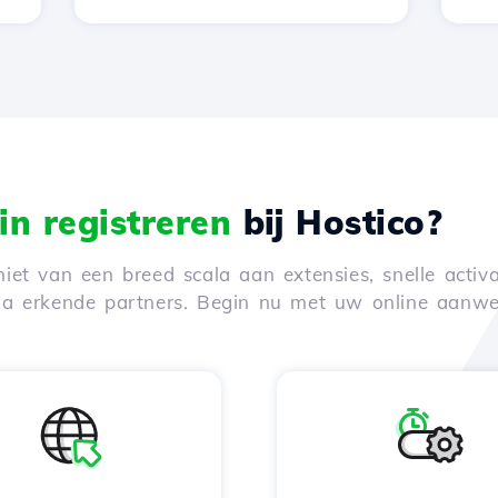
n registreren
bij Hostico?
iet van een breed scala aan extensies, snelle activa
via erkende partners. Begin nu met uw online aanwe