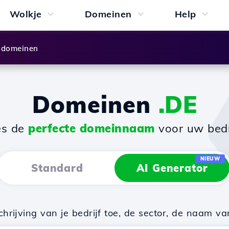
Wolkje
Domeinen
Help
 domeinen
Domeinen
.DE
es de
perfecte domeinnaam
voor uw bedri
NIEUW
Standard
AI Generator
rijving van je bedrijf toe, de sector, de naam va