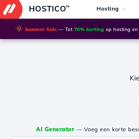
HOSTICO
™
Hosting
🌞
Summer Sale
— Tot
70% korting
op hosting en
Ki
AI Generator
— Voeg een korte besch