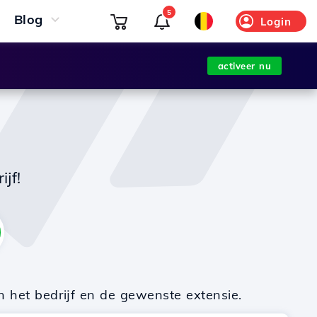
5
Blog
Login
activeer nu
jf!
n het bedrijf en de gewenste extensie.