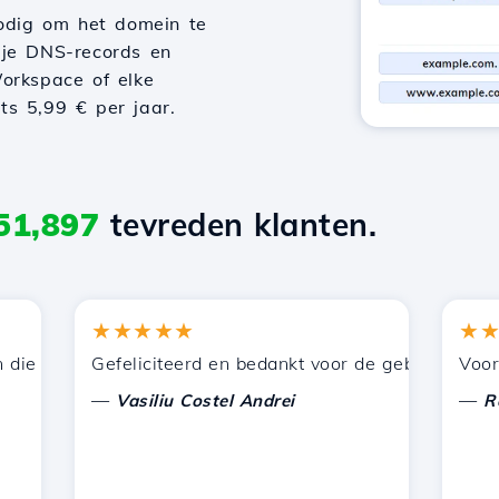
odig om het domein te
 je DNS-records en
orkspace of elke
hts 5,99 € per jaar.
51,897
tevreden klanten.
★★★★★
★★★★
 door Hostico worden aangeboden. Ik heb jullie aanbevol
Gefeliciteerd en bedankt voor de geboden onderste
Voor nu h
—
—
Vasiliu Costel Andrei
Radu L