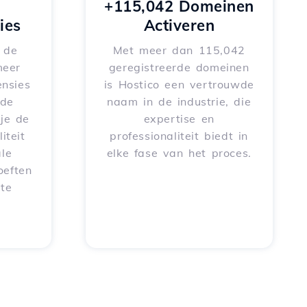
+115,042 Domeinen
ies
Activeren
e de
Met meer dan 115,042
meer
geregistreerde domeinen
nsies
is Hostico een vertrouwde
rde
naam in de industrie, die
je de
expertise en
iteit
professionaliteit biedt in
le
elke fase van het proces.
oeften
 te