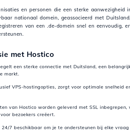
ganisaties en personen die een sterke aanwezigheid i
uwbaar nationaal domein, geassocieerd met Duitslan
registreren van een .de-domein snel en eenvoudig, e
ersteunen.
sie met Hostico
egelt een sterke connectie met Duitsland, een belangrij
se markt.
clusief VPS-hostingopties, zorgt voor optimale snelheid e
tten van Hostico worden geleverd met SSL inbegrepen,
 voor bezoekers creëert.
s 24/7 beschikbaar om je te ondersteunen bij elke vraag