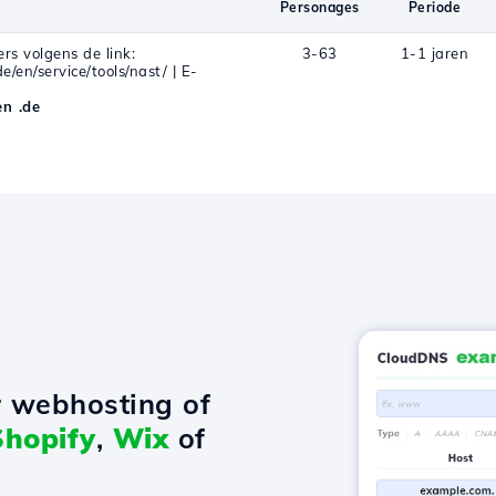
Personages
Periode
rs volgens de link:
3-63
1-1 jaren
/en/service/tools/nast/ | E-
n .de
r webhosting of
Shopify
,
Wix
of