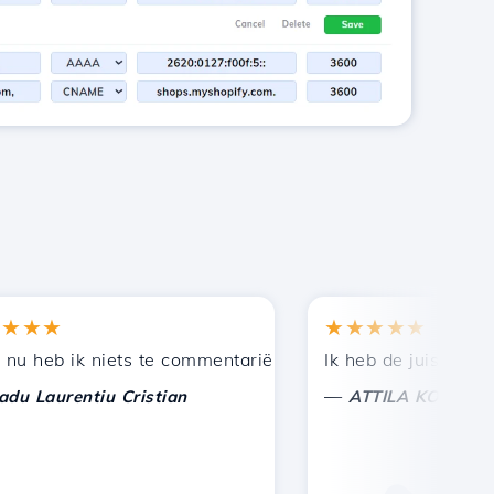
★
★★★★★
en bij andere bekenden.
uning!
eb ik niets te commentariëren, alleen om te waarderen. 
Ik heb de juiste keuze 
—
aurentiu Cristian
ATTILA KOLES