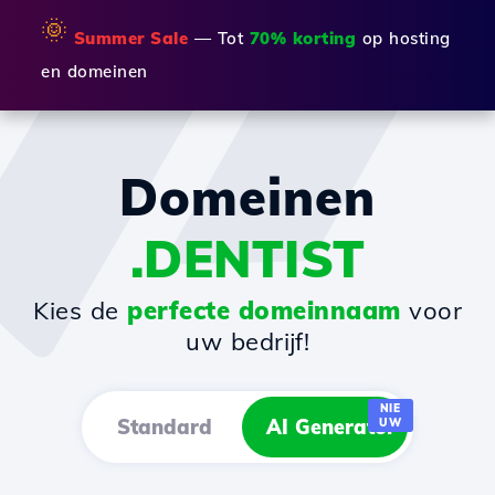
🌞
Summer Sale
— Tot
70% korting
op hosting
en domeinen
Domeinen
.DENTIST
Kies de
perfecte domeinnaam
voor
uw bedrijf!
NIE
Standard
AI Generator
UW