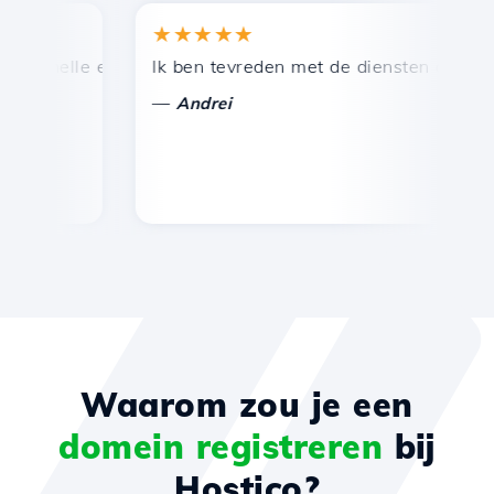
★★★★★
 snelle en efficiënte technische ondersteuning.
Ik ben tevreden met de diensten die door H
G
—
Andrei
Waarom zou je een
domein registreren
bij
Hostico?