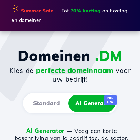
🌞
Summer Sale
— Tot
70% korting
op hosting
en domeinen
Domeinen
.DM
Kies de
perfecte domeinnaam
voor
uw bedrijf!
NIE
Standard
AI Generator
UW
AI Generator
— Voeg een korte
beschrijving van je bedrijf toe, de sector,