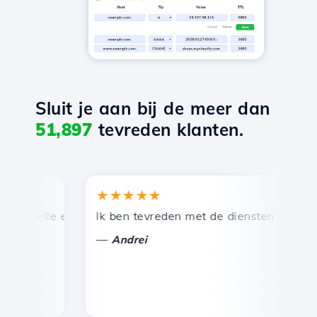
Sluit je aan bij de meer dan
51,897
tevreden klanten.
★★★★★
★
snelle en efficiënte technische ondersteuning.
Ik ben tevreden met de diensten die door Ho
Ge
—
Andrei