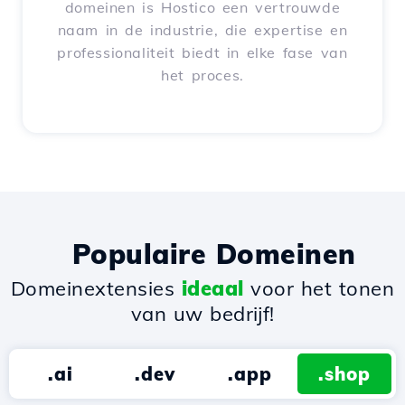
domeinen is Hostico een vertrouwde
naam in de industrie, die expertise en
professionaliteit biedt in elke fase van
het proces.
Populaire Domeinen
Domeinextensies
ideaal
voor het tonen
van uw bedrijf!
.ai
.dev
.app
.shop