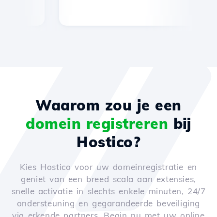
Waarom zou je een
domein registreren
bij
Hostico?
Kies Hostico voor uw domeinregistratie en
geniet van een breed scala aan extensies,
snelle activatie in slechts enkele minuten, 24/7
ondersteuning en gegarandeerde beveiliging
via erkende partners. Begin nu met uw online