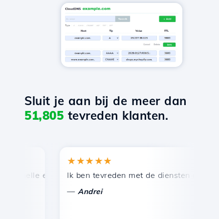
Sluit je aan bij de meer dan
51,805
tevreden klanten.
★★★★★
★
snelle en efficiënte technische ondersteuning.
Ik ben tevreden met de diensten die door Ho
Ge
—
Andrei