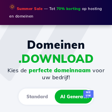
🌞
Summer Sale
— Tot
70% korting
op hosting
en domeinen
Domeinen
.DOWNLOAD
Kies de
perfecte domeinnaam
voor
uw bedrijf!
NIE
Standard
AI Generator
UW