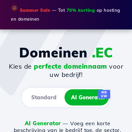
🌞
Summer Sale
— Tot
70% korting
op hosting
en domeinen
Domeinen
.EC
Kies de
perfecte domeinnaam
voor
uw bedrijf!
NIE
Standard
AI Generator
UW
AI Generator
— Voeg een korte
beschrijving van je bedrijf toe, de sector,