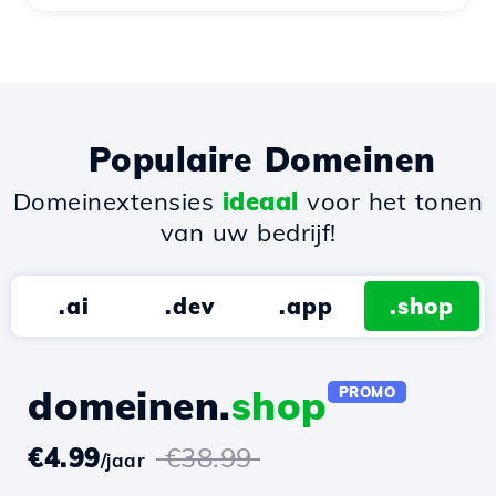
Populaire Domeinen
Domeinextensies
ideaal
voor het tonen
van uw bedrijf!
.ai
.dev
.app
.shop
domeinen.
shop
PROMO
€4.99
€38.99
/jaar