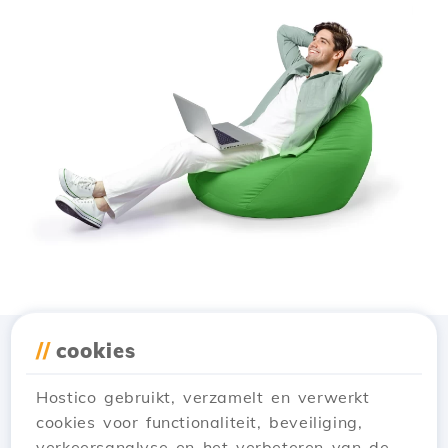
//
cookies
Download de app
Hostico
Hostico gebruikt, verzamelt en verwerkt
cookies voor functionaliteit, beveiliging,
verkeersanalyse en het verbeteren van de