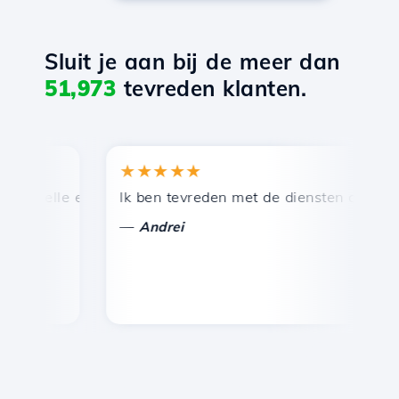
Sluit je aan bij de meer dan
51,973
tevreden klanten.
★★★★★
★
snelle en efficiënte technische ondersteuning.
Ik ben tevreden met de diensten die door Ho
Ge
—
Andrei