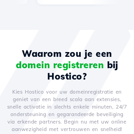
Waarom zou je een
domein registreren
bij
Hostico?
Kies Hostico voor uw domeinregistratie en
geniet van een breed scala aan extensies,
snelle activatie in slechts enkele minuten, 24/7
ondersteuning en gegarandeerde beveiliging
via erkende partners. Begin nu met uw online
aanwezigheid met vertrouwen en snelheid!