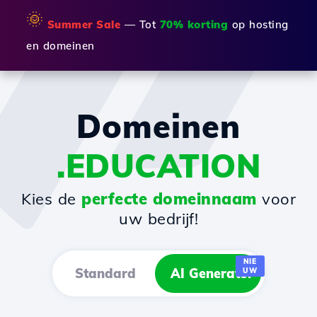
🌞
Summer Sale
— Tot
70% korting
op hosting
en domeinen
Domeinen
.EDUCATION
Kies de
perfecte domeinnaam
voor
uw bedrijf!
NIE
Standard
AI Generator
UW