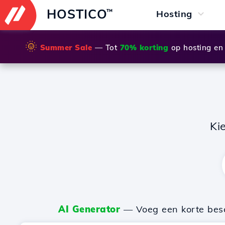
HOSTICO
™
Hosting
🌞
Summer Sale
— Tot
70% korting
op hosting en
Ki
AI Generator
— Voeg een korte besch