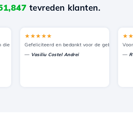
51,847
tevreden klanten.
★★★★★
★★★
 door Hostico worden aangeboden. Ik heb jullie aanbevol
Gefeliciteerd en bedankt voor de geboden onderste
Voor nu h
—
—
Vasiliu Costel Andrei
Radu L