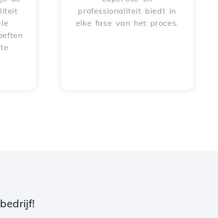
iteit
professionaliteit biedt in
le
elke fase van het proces.
oeften
 te
edrijf!