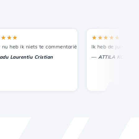
★★
★★★★★
en bij andere bekenden.
uning!
eb ik niets te commentariëren, alleen om te waarderen. 
Ik heb de juiste keuze 
—
aurentiu Cristian
ATTILA KOLES