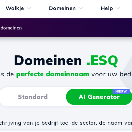
Wolkje
Domeinen
Help
 domeinen
Domeinen
.ESQ
es de
perfecte domeinnaam
voor uw bedri
NIEUW
Standard
AI Generator
rijving van je bedrijf toe, de sector, de naam va