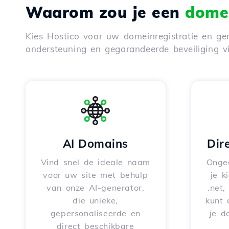
Waarom zou je een
domei
Kies Hostico voor uw domeinregistratie en gen
ondersteuning en gegarandeerde beveiliging 
AI Domains
Dir
Vind snel de ideale naam
Onge
voor uw site met behulp
je k
van onze AI-generator,
.net,
die unieke,
kunt 
gepersonaliseerde en
je d
direct beschikbare