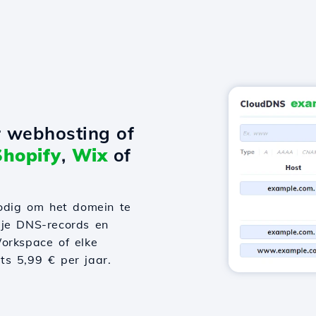
r webhosting of
Shopify
,
Wix
of
odig om het domein te
 je DNS-records en
orkspace of elke
hts 5,99 € per jaar.