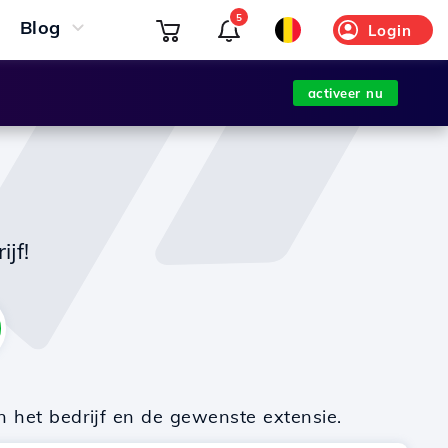
5
Blog
Login
activeer nu
jf!
n het bedrijf en de gewenste extensie.