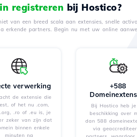
n registreren
bij Hostico?
iet van een breed scala aan extensies, snelle activa
via erkende partners. Begin nu met uw online aanwe
ecte verwerking
+588
Domeinextens
acht de extensie die
iest, of het nu .com,
Bij Hostico heb j
 .org, .ro of .eu is, je
beschikking over 
er zeker van zijn dat
dan 588 domeinexte
omein binnen enkele
via geaccreditee
minuten na
partners, waardoor 