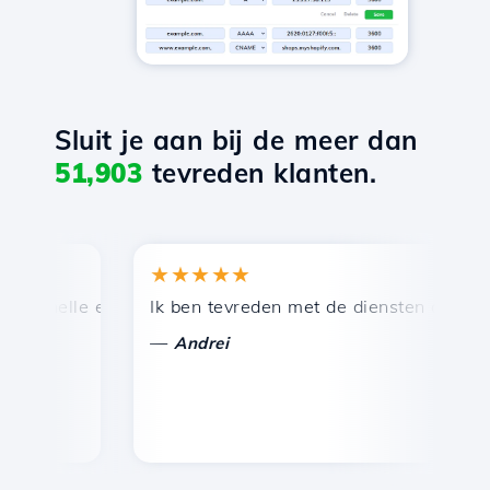
Sluit je aan bij de meer dan
51,903
tevreden klanten.
★★★★★
★
snelle en efficiënte technische ondersteuning.
Ik ben tevreden met de diensten die door Ho
Ge
—
Andrei