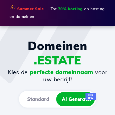
🌞
Summer Sale
— Tot
70% korting
op hosting
en domeinen
Domeinen
.ESTATE
Kies de
perfecte domeinnaam
voor
uw bedrijf!
NIE
Standard
AI Generator
UW