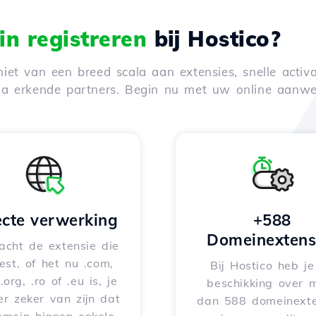
n registreren
bij Hostico?
iet van een breed scala aan extensies, snelle activa
via erkende partners. Begin nu met uw online aanwe
ecte verwerking
+588
Domeinextens
acht de extensie die
iest, of het nu .com,
Bij Hostico heb j
 .org, .ro of .eu is, je
beschikking over 
er zeker van zijn dat
dan 588 domeinexte