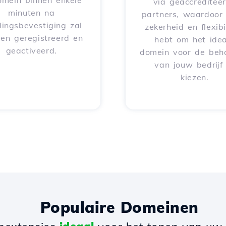
omein binnen enkele
via geaccreditee
minuten na
partners, waardoor 
lingsbevestiging zal
zekerheid en flexibil
en geregistreerd en
hebt om het idea
geactiveerd.
domein voor de beh
van jouw bedrijf
kiezen.
Populaire Domeinen