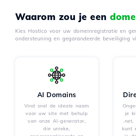
Waarom zou je een
domei
Kies Hostico voor uw domeinregistratie en gen
ondersteuning en gegarandeerde beveiliging 
AI Domains
Dir
Vind snel de ideale naam
Onge
voor uw site met behulp
je k
van onze AI-generator,
.net,
die unieke,
kunt 