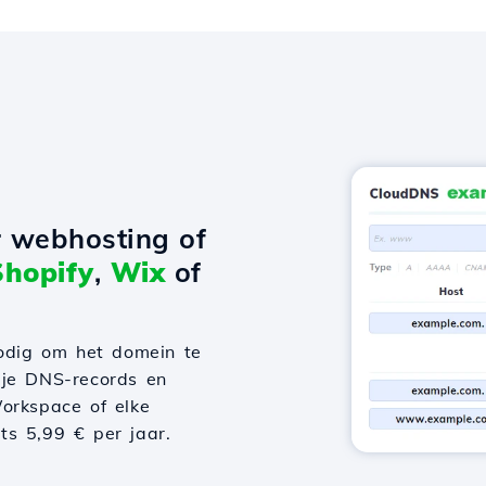
r webhosting of
Shopify
,
Wix
of
odig om het domein te
 je DNS-records en
orkspace of elke
hts 5,99 € per jaar.