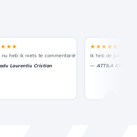
★★
★★★★★
en bij andere bekenden.
uning!
eb ik niets te commentariëren, alleen om te waarderen. 
Ik heb de juiste keuze 
—
aurentiu Cristian
ATTILA KOLES