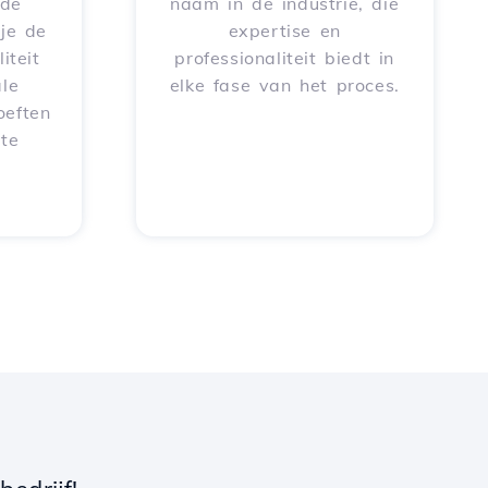
rde
naam in de industrie, die
je de
expertise en
iteit
professionaliteit biedt in
le
elke fase van het proces.
oeften
 te