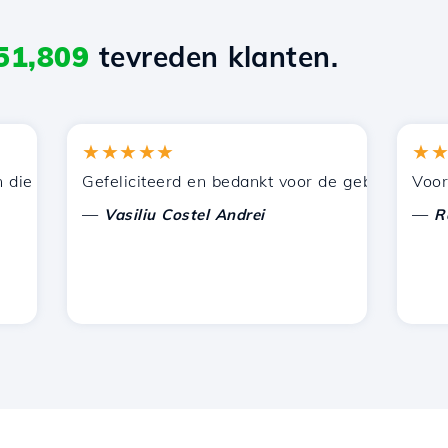
51,809
tevreden klanten.
★★★★★
★★★
 door Hostico worden aangeboden. Ik heb jullie aanbevol
Gefeliciteerd en bedankt voor de geboden onderste
Voor nu h
—
—
Vasiliu Costel Andrei
Radu L