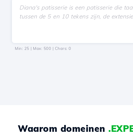
Min: 25 | Max: 500 | Chars:
0
Waarom domeinen
.EXP