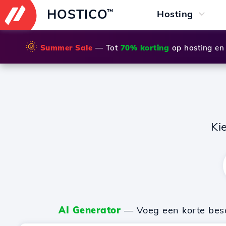
HOSTICO
™
Hosting
🌞
Summer Sale
— Tot
70% korting
op hosting en
Ki
AI Generator
— Voeg een korte besch