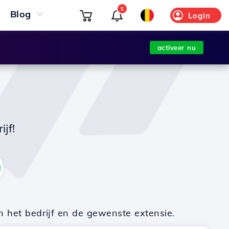
5
Blog
Login
activeer nu
jf!
n het bedrijf en de gewenste extensie.