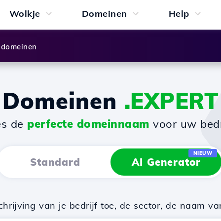
Wolkje
Domeinen
Help
 domeinen
Domeinen
.EXPERT
es de
perfecte domeinnaam
voor uw bedri
NIEUW
Standard
AI Generator
rijving van je bedrijf toe, de sector, de naam va