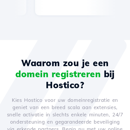
Waarom zou je een
domein registreren
bij
Hostico?
Kies Hostico voor uw domeinregistratie en
geniet van een breed scala aan extensies,
snelle activatie in slechts enkele minuten, 24/7
ondersteuning en gegarandeerde beveiliging
via erkende partners. Begin nu met uw online