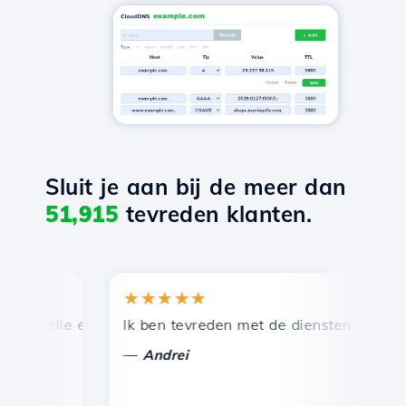
Sluit je aan bij de meer dan
51,915
tevreden klanten.
★★★★★
★
snelle en efficiënte technische ondersteuning.
Ik ben tevreden met de diensten die door Ho
Ge
—
Andrei