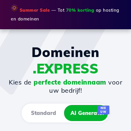
🌞
Summer Sale
— Tot
70% korting
op hosting
en domeinen
Domeinen
.EXPRESS
Kies de
perfecte domeinnaam
voor
uw bedrijf!
NIE
Standard
AI Generator
UW