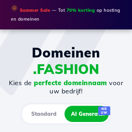
🌞
Summer Sale
— Tot
70% korting
op hosting
en domeinen
Domeinen
.FASHION
Kies de
perfecte domeinnaam
voor
uw bedrijf!
NIE
Standard
AI Generator
UW