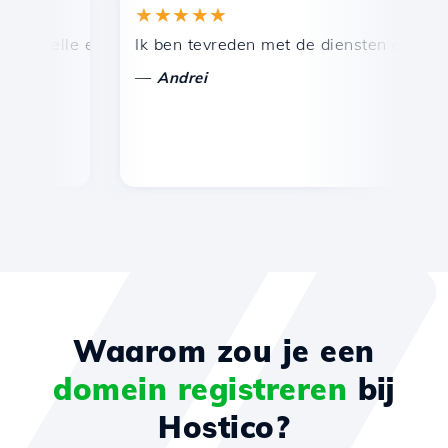
★★★★★
★
nelle en efficiënte technische ondersteuning.
Ik ben tevreden met de diensten die door Ho
Ge
—
—
Andrei
Waarom zou je een
domein registreren
bij
Hostico?