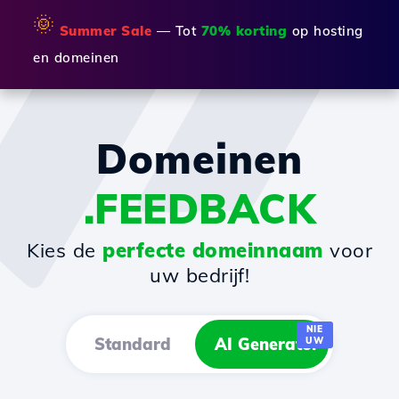
🌞
Summer Sale
— Tot
70% korting
op hosting
en domeinen
Domeinen
.FEEDBACK
Kies de
perfecte domeinnaam
voor
uw bedrijf!
NIE
Standard
AI Generator
UW