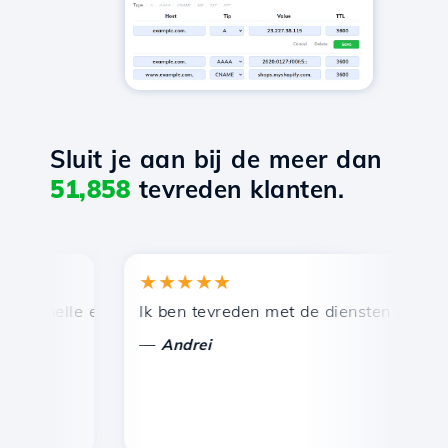
Sluit je aan bij de meer dan
51,858
tevreden klanten.
★★★★★
 snelle en efficiënte technische ondersteuning.
Ik ben tevreden met de diensten die door H
G
—
Andrei