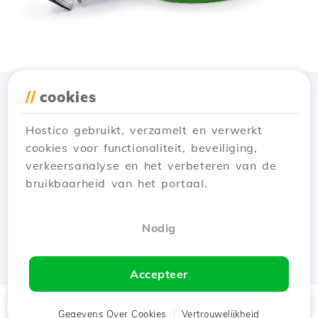
//
cookies
Download de app
Hostico
Hostico gebruikt, verzamelt en verwerkt
cookies voor functionaliteit, beveiliging,
verkeersanalyse en het verbeteren van de
bruikbaarheid van het portaal.
Nodig
Accepteer
Thuis
Gegevens Over Cookies
Cliënt
Winkelwagen
Vertrouwelijkheid
Chat
Menu