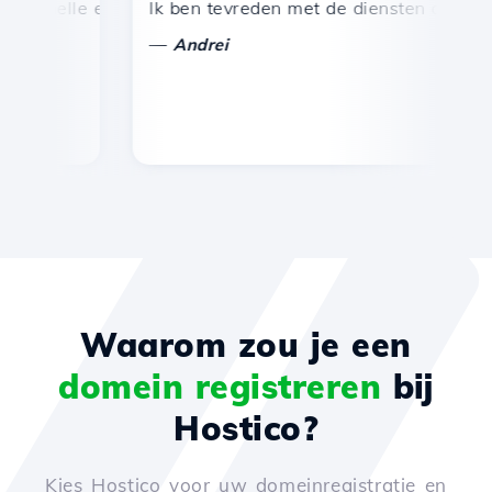
snelle en efficiënte technische ondersteuning.
Ik ben tevreden met de diensten die door Ho
Ge
—
Andrei
Waarom zou je een
domein registreren
bij
Hostico?
Kies Hostico voor uw domeinregistratie en