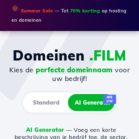
🌞
Summer Sale
— Tot
70% korting
op hosting
en domeinen
Domeinen
.FILM
Kies de
perfecte domeinnaam
voor
uw bedrijf!
NIE
Standard
AI Generator
UW
AI Generator
— Voeg een korte
beschrijving van je bedrijf toe, de sector,