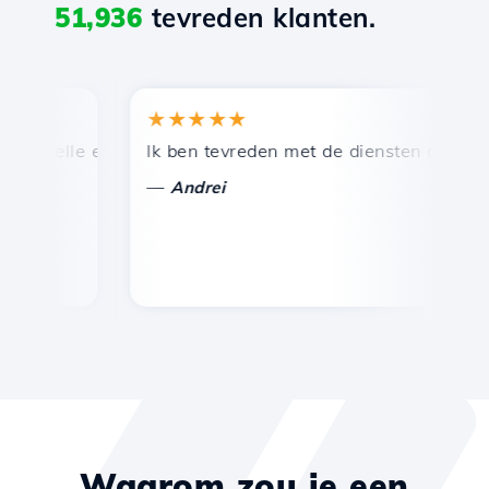
51,936
tevreden klanten.
★★★★★
★
nelle en efficiënte technische ondersteuning.
Ik ben tevreden met de diensten die door Ho
Ge
—
—
Andrei
Waarom zou je een