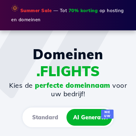
🌞
Summer Sale
— Tot
70% korting
op hosting
en domeinen
Domeinen
.FLIGHTS
Kies de
perfecte domeinnaam
voor
uw bedrijf!
NIE
Standard
AI Generator
UW