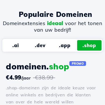
Populaire Domeinen
Domeinextensies
ideaal
voor het tonen
van uw bedrijf!
.ai
.dev
.app
.shop
domeinen.
shop
PROMO
€4.99
€38.99
/jaar
.shop-domeinen zijn de ideale keuze voor
online winkels en bedrijven die klanten
van over de hele wereld willen