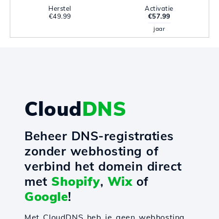
Herstel
Activatie
€49.99
€57.99
jaar
Cloud
DNS
Beheer DNS-registraties
zonder webhosting of
verbind het domein direct
met
Shopify
,
Wix
of
Google
!
Met CloudDNS heb je geen webhosting