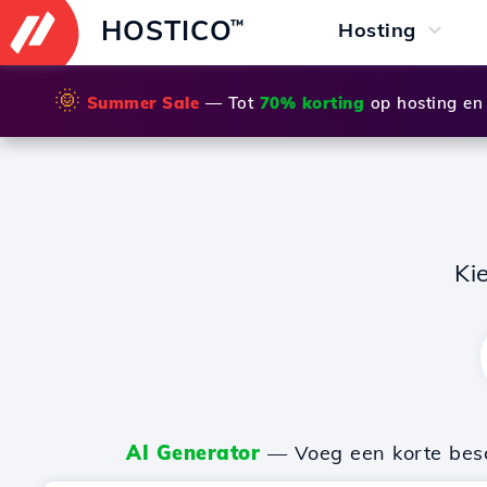
HOSTICO
™
Hosting
🌞
Summer Sale
— Tot
70% korting
op hosting en
Ki
AI Generator
— Voeg een korte besch