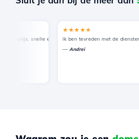
Sluit je aan bij de meer dan
★★★★★
 prijs, snelle en efficiënte technische ondersteuning.
Ik ben tevreden met de diensten die
—
Andrei
Waarom zou je een
domei