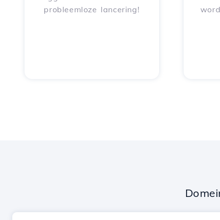
probleemloze lancering!
word
Domei