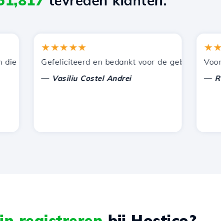
51,817
tevreden klanten.
★★★★★
★★★
 door Hostico worden aangeboden. Ik heb jullie aanbevol
Gefeliciteerd en bedankt voor de geboden onderste
Voor nu 
—
—
Vasiliu Costel Andrei
Radu L
n registreren
bij Hostico?