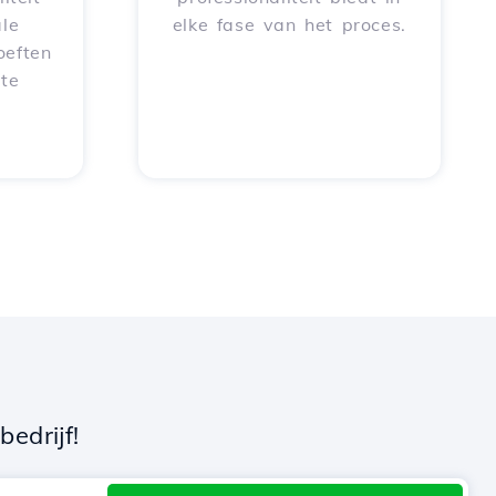
le
elke fase van het proces.
oeften
 te
edrijf!