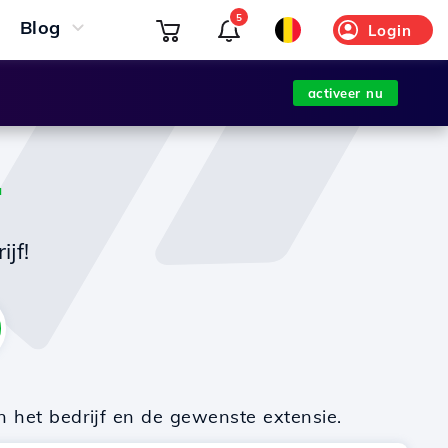
5
Blog
Login
activeer nu
T
jf!
n het bedrijf en de gewenste extensie.