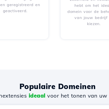
en geregistreerd en
hebt om het idea
geactiveerd.
domein voor de beh
van jouw bedrijf
kiezen.
Populaire Domeinen
nextensies
ideaal
voor het tonen van uw b