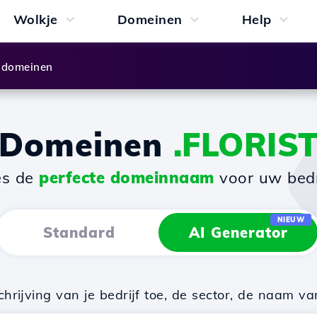
Wolkje
Domeinen
Help
 domeinen
Domeinen
.FLORIS
es de
perfecte domeinnaam
voor uw bedri
NIEUW
Standard
AI Generator
rijving van je bedrijf toe, de sector, de naam va