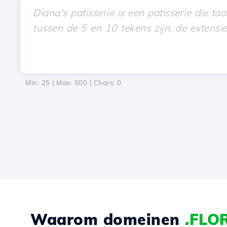
Min: 25 | Max: 500 | Chars:
0
Waarom domeinen
.FLO