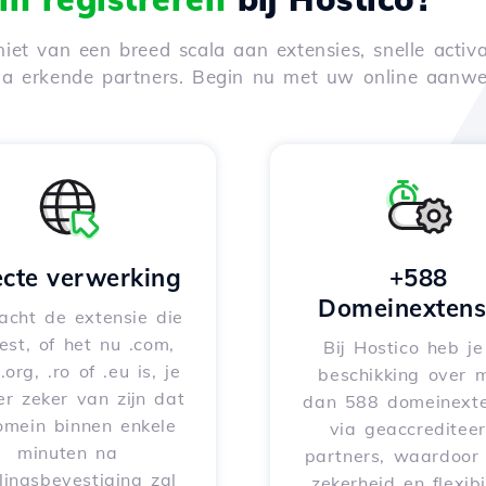
iet van een breed scala aan extensies, snelle activa
via erkende partners. Begin nu met uw online aanwe
ecte verwerking
+588
Domeinextens
acht de extensie die
iest, of het nu .com,
Bij Hostico heb j
 .org, .ro of .eu is, je
beschikking over 
er zeker van zijn dat
dan 588 domeinexte
omein binnen enkele
via geaccreditee
minuten na
partners, waardoor 
lingsbevestiging zal
zekerheid en flexibil