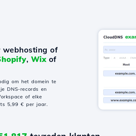
r webhosting of
Shopify
,
Wix
of
odig om het domein te
 je DNS-records en
orkspace of elke
hts 5,99 € per jaar.