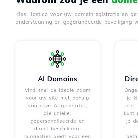
Kies Hostico voor uw domeinregistratie en gen
ondersteuning en gegarandeerde beveiliging 
AI Domains
Dir
Vind snel de ideale naam
Onge
voor uw site met behulp
je k
van onze AI-generator,
.net,
die unieke,
kunt 
gepersonaliseerde en
je d
direct beschikbare
suggesties biedt voor een
beta