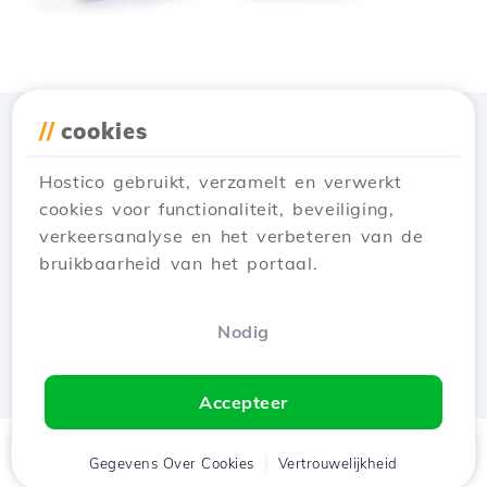
//
cookies
Download de app
Hostico
Hostico gebruikt, verzamelt en verwerkt
cookies voor functionaliteit, beveiliging,
verkeersanalyse en het verbeteren van de
bruikbaarheid van het portaal.
Nodig
Accepteer
Thuis
Gegevens Over Cookies
Cliënt
Winkelwagen
Vertrouwelijkheid
Chat
Menu
tje