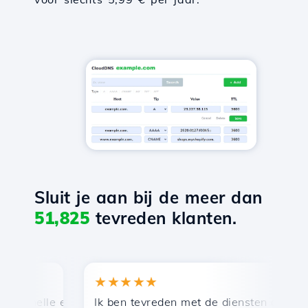
Sluit je aan bij de meer dan
51,825
tevreden klanten.
★★★★★
★
snelle en efficiënte technische ondersteuning.
Ik ben tevreden met de diensten die door Ho
Ge