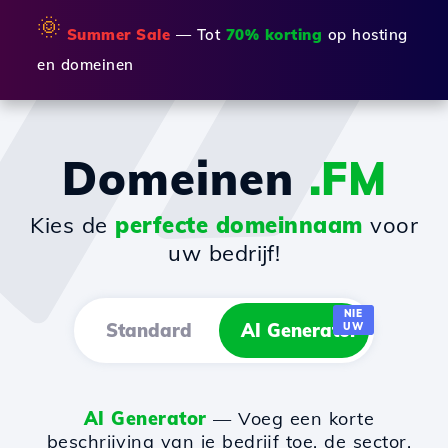
🌞
Summer Sale
— Tot
70% korting
op hosting
en domeinen
Domeinen
.FM
Kies de
perfecte domeinnaam
voor
uw bedrijf!
NIE
Standard
AI Generator
UW
AI Generator
— Voeg een korte
beschrijving van je bedrijf toe, de sector,