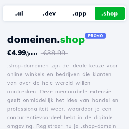
.ai
.dev
.app
.shop
domeinen.
shop
PROMO
€4.99
€38.99
/jaar
.shop-domeinen zijn de ideale keuze voor
online winkels en bedrijven die klanten
van over de hele wereld willen
aantrekken. Deze memorabele extensie
geeft onmiddellijk het idee van handel en
professionaliteit weer, waardoor je een
concurrentievoordeel hebt in de digitale
omgeving. Registreer nu je .shop-domein