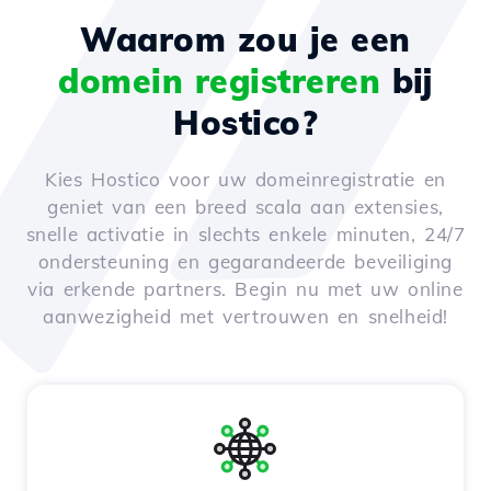
Waarom zou je een
domein registreren
bij
Hostico?
Kies Hostico voor uw domeinregistratie en
geniet van een breed scala aan extensies,
snelle activatie in slechts enkele minuten, 24/7
ondersteuning en gegarandeerde beveiliging
via erkende partners. Begin nu met uw online
aanwezigheid met vertrouwen en snelheid!