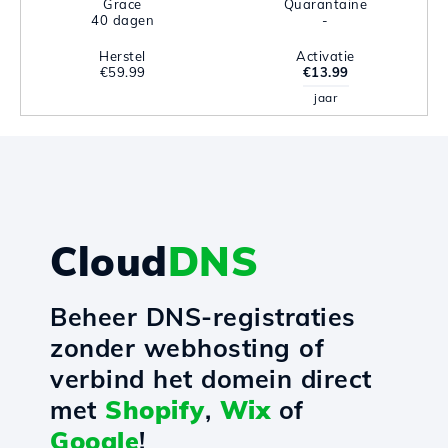
Grace
Quarantaine
40 dagen
-
Herstel
Activatie
€59.99
€13.99
jaar
Cloud
DNS
Beheer DNS-registraties
zonder webhosting of
verbind het domein direct
met
Shopify
,
Wix
of
Google
!