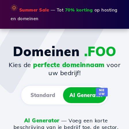
🌞
Summer Sale
— Tot
70% korting
op hosting
en domeinen
Domeinen
.FOO
Kies de
perfecte domeinnaam
voor
uw bedrijf!
NIE
Standard
AI Generator
UW
AI Generator
— Voeg een korte
beschrijving van je bedrijf toe, de sector,