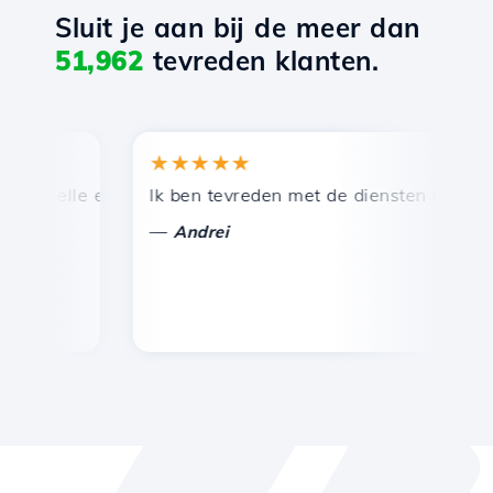
Sluit je aan bij de meer dan
51,962
tevreden klanten.
★★★★★
★
snelle en efficiënte technische ondersteuning.
Ik ben tevreden met de diensten die door Ho
Ge
—
Andrei