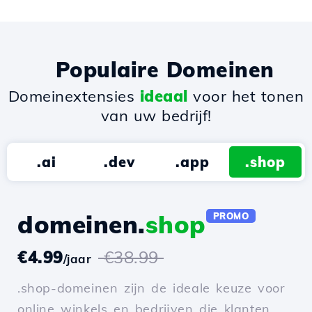
Populaire Domeinen
Domeinextensies
ideaal
voor het tonen
van uw bedrijf!
.ai
.dev
.app
.shop
domeinen.
shop
PROMO
€4.99
€38.99
/jaar
.shop-domeinen zijn de ideale keuze voor
online winkels en bedrijven die klanten