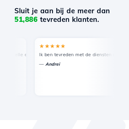
Sluit je aan bij de meer dan
51,886
tevreden klanten.
★★★★★
★
snelle en efficiënte technische ondersteuning.
Ik ben tevreden met de diensten die door Ho
Ge
—
Andrei