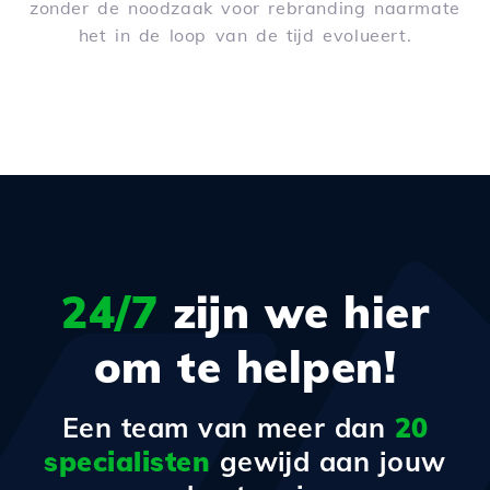
zonder de noodzaak voor rebranding naarmate
het in de loop van de tijd evolueert.
24/7
zijn we hier
om te helpen!
Een team van meer dan
20
specialisten
gewijd aan jouw