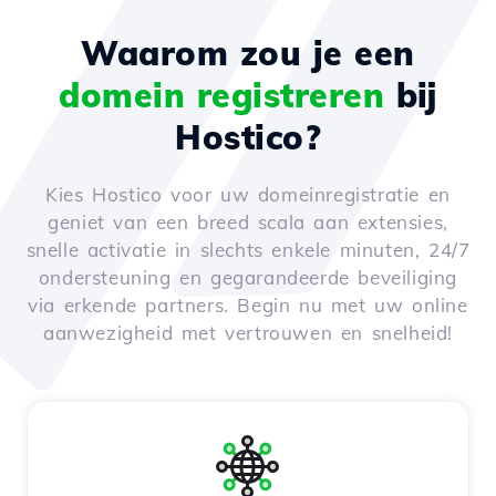
Waarom zou je een
domein registreren
bij
Hostico?
Kies Hostico voor uw domeinregistratie en
geniet van een breed scala aan extensies,
snelle activatie in slechts enkele minuten, 24/7
ondersteuning en gegarandeerde beveiliging
via erkende partners. Begin nu met uw online
aanwezigheid met vertrouwen en snelheid!