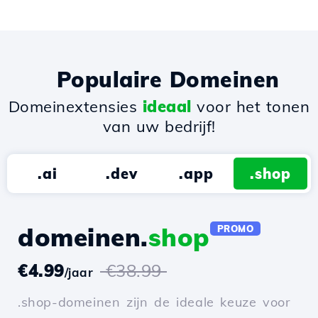
Populaire Domeinen
Domeinextensies
ideaal
voor het tonen
van uw bedrijf!
.ai
.dev
.app
.shop
domeinen.
shop
PROMO
€4.99
€38.99
/jaar
.shop-domeinen zijn de ideale keuze voor