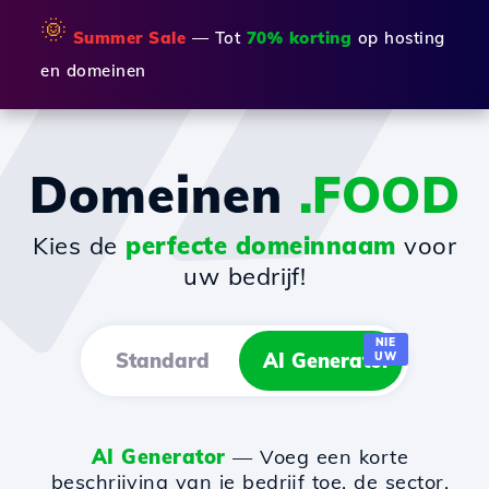
🌞
Summer Sale
— Tot
70% korting
op hosting
en domeinen
Domeinen
.FOOD
Kies de
perfecte domeinnaam
voor
uw bedrijf!
NIE
Standard
AI Generator
UW
AI Generator
— Voeg een korte
beschrijving van je bedrijf toe, de sector,