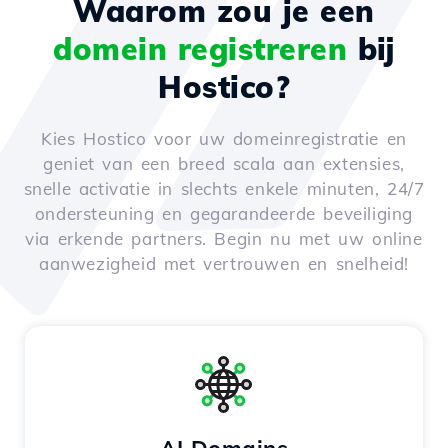
Waarom zou je een
domein registreren
bij
Hostico?
Kies Hostico voor uw domeinregistratie en
geniet van een breed scala aan extensies,
snelle activatie in slechts enkele minuten, 24/7
ondersteuning en gegarandeerde beveiliging
via erkende partners. Begin nu met uw online
aanwezigheid met vertrouwen en snelheid!