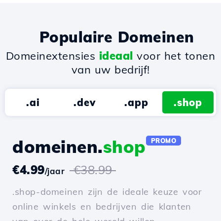
Populaire Domeinen
Domeinextensies
ideaal
voor het tonen
van uw bedrijf!
.ai
.dev
.app
.shop
domeinen.
shop
PROMO
€4.99
€38.99
/jaar
.shop-domeinen zijn de ideale keuze voor
online winkels en bedrijven die klanten