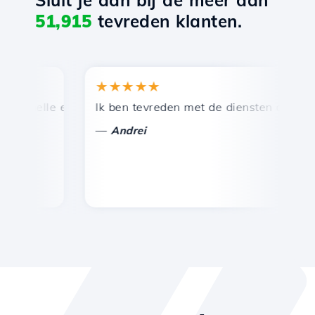
Sluit je aan bij de meer dan
51,915
tevreden klanten.
★★★★★
★
nelle en efficiënte technische ondersteuning.
Ik ben tevreden met de diensten die door Ho
Ge
—
—
Andrei