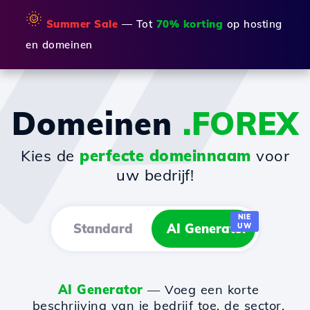
🌞
Summer Sale
— Tot
70% korting
op hosting
en domeinen
Domeinen
.FOREX
Kies de
perfecte domeinnaam
voor
uw bedrijf!
NIE
Standard
AI Generator
UW
AI Generator
— Voeg een korte
beschrijving van je bedrijf toe, de sector,