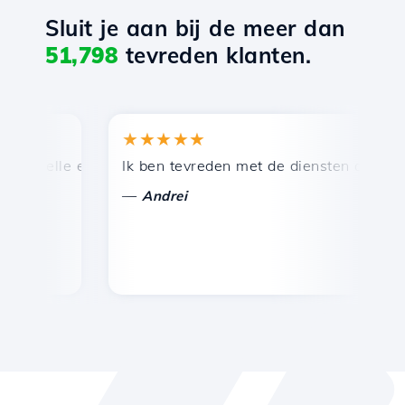
Sluit je aan bij de meer dan
51,798
tevreden klanten.
★★★★★
★
snelle en efficiënte technische ondersteuning.
Ik ben tevreden met de diensten die door Ho
Ge
—
Andrei