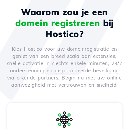
Waarom zou je een
domein registreren
bij
Hostico?
Kies Hostico voor uw domeinregistratie en
geniet van een breed scala aan extensies,
snelle activatie in slechts enkele minuten, 24/7
ondersteuning en gegarandeerde beveiliging
via erkende partners. Begin nu met uw online
aanwezigheid met vertrouwen en snelheid!