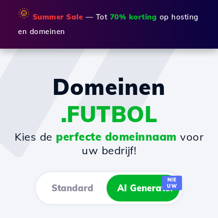
🌞
Summer Sale
— Tot
70% korting
op hosting
en domeinen
Domeinen
.FUTBOL
Kies de
perfecte domeinnaam
voor
uw bedrijf!
NIE
Standard
AI Generator
UW