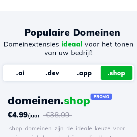
Populaire Domeinen
Domeinextensies
ideaal
voor het tonen
van uw bedrijf!
.ai
.dev
.app
.shop
domeinen.
shop
PROMO
€4.99
€38.99
/jaar
.shop-domeinen zijn de ideale keuze voor