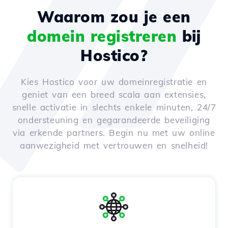
Waarom zou je een
domein registreren
bij
Hostico?
Kies Hostico voor uw domeinregistratie en
geniet van een breed scala aan extensies,
snelle activatie in slechts enkele minuten, 24/7
ondersteuning en gegarandeerde beveiliging
via erkende partners. Begin nu met uw online
aanwezigheid met vertrouwen en snelheid!