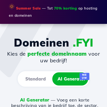
🌞
Summer Sale
— Tot
70% korting
op hosting
en domeinen
Domeinen
.FYI
Kies de
perfecte domeinnaam
voor
uw bedrijf!
NIE
Standard
AI Generator
UW
AI Generator
— Voeg een korte
beschrijving van je bedrijf toe, de sector,