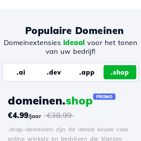
Populaire Domeinen
Domeinextensies
ideaal
voor het tonen
van uw bedrijf!
.ai
.dev
.app
.shop
domeinen.
shop
PROMO
€4.99
€38.99
/jaar
.shop-domeinen zijn de ideale keuze voor
online winkels en bedrijven die klanten