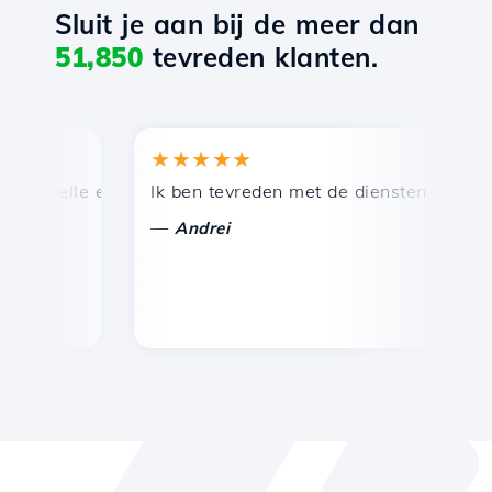
Sluit je aan bij de meer dan
51,850
tevreden klanten.
★★★★★
★
snelle en efficiënte technische ondersteuning.
Ik ben tevreden met de diensten die door Ho
Ge
—
Andrei