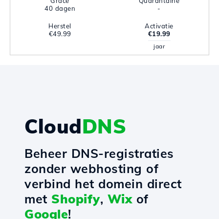
Grace
Quarantaine
40 dagen
-
Herstel
Activatie
€49.99
€19.99
jaar
Cloud
DNS
Beheer DNS-registraties
zonder webhosting of
verbind het domein direct
met
Shopify
,
Wix
of
Google
!