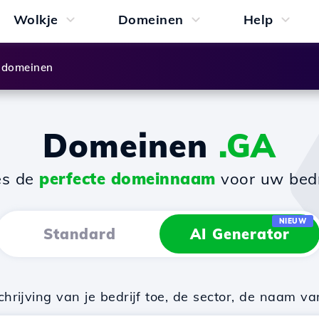
Wolkje
Domeinen
Help
 domeinen
Domeinen
.GA
es de
perfecte domeinnaam
voor uw bedri
NIEUW
Standard
AI Generator
rijving van je bedrijf toe, de sector, de naam va