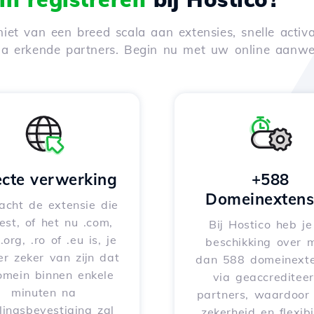
iet van een breed scala aan extensies, snelle activa
via erkende partners. Begin nu met uw online aanwe
ecte verwerking
+588
Domeinextens
acht de extensie die
iest, of het nu .com,
Bij Hostico heb j
 .org, .ro of .eu is, je
beschikking over 
er zeker van zijn dat
dan 588 domeinexte
omein binnen enkele
via geaccreditee
minuten na
partners, waardoor 
lingsbevestiging zal
zekerheid en flexibil