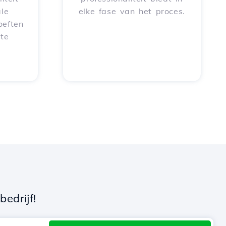
le
elke fase van het proces.
oeften
 te
edrijf!