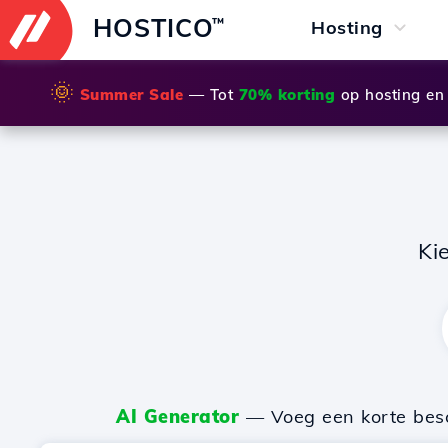
HOSTICO
™
Hosting
🌞
Summer Sale
— Tot
70% korting
op hosting en
Ki
AI Generator
— Voeg een korte besch