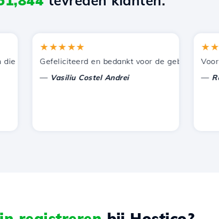
51,844
tevreden klanten.
★★★★★
★★★★
 door Hostico worden aangeboden. Ik heb jullie aanbevole
Gefeliciteerd en bedankt voor de geboden onderste
Voor nu h
—
—
Vasiliu Costel Andrei
Radu L
n registreren
bij Hostico?