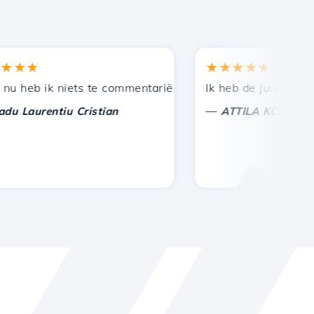
★
★★★★★
n bij andere bekenden.
uning!
eb ik niets te commentariëren, alleen om te waarderen. M
Ik heb de juiste keuze 
—
aurentiu Cristian
ATTILA KOLES