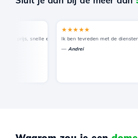
Sluit je aan bij de meer dan
★★★★★
 prijs, snelle en efficiënte technische ondersteuning.
Ik ben tevreden met de diensten die
—
Andrei
Waarom zou je een
domei