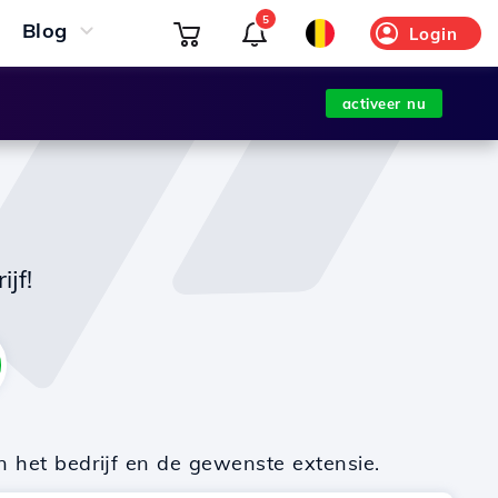
5
Blog
Login
activeer nu
jf!
n het bedrijf en de gewenste extensie.