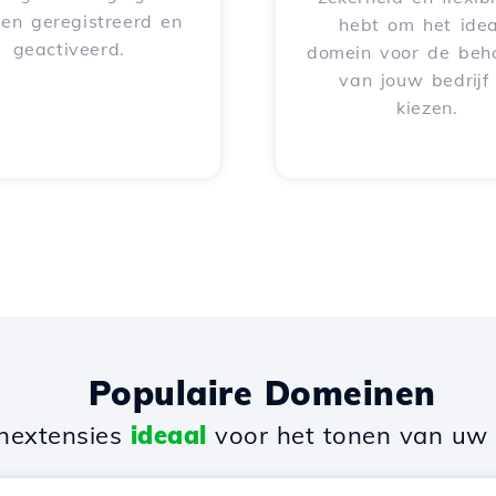
en geregistreerd en
hebt om het idea
geactiveerd.
domein voor de beh
van jouw bedrijf
kiezen.
Populaire Domeinen
nextensies
ideaal
voor het tonen van uw b