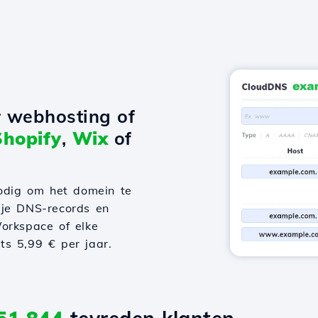
r webhosting of
Shopify
,
Wix
of
odig om het domein te
 je DNS-records en
orkspace of elke
hts 5,99 € per jaar.