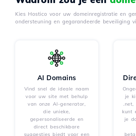
Kies Hostico voor uw domeinregistratie en gen
ondersteuning en gegarandeerde beveiliging 
AI Domains
Dir
Vind snel de ideale naam
Onge
voor uw site met behulp
je k
van onze AI-generator,
.net,
die unieke,
kunt 
gepersonaliseerde en
je d
direct beschikbare
suggesties biedt voor een
beta