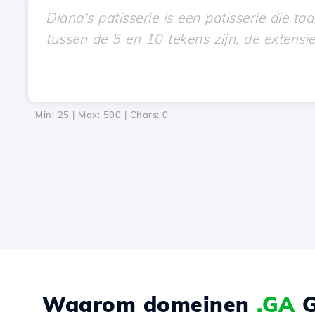
Min: 25 | Max: 500 | Chars:
0
Waarom domeinen
.GA
G