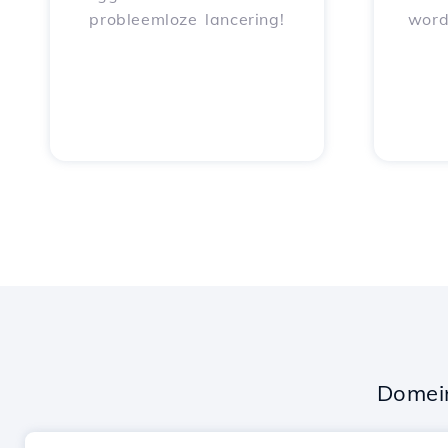
probleemloze lancering!
word
Domei