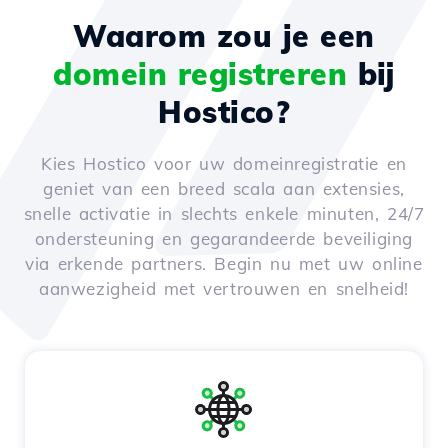
Waarom zou je een
domein registreren
bij
Hostico?
Kies Hostico voor uw domeinregistratie en
geniet van een breed scala aan extensies,
snelle activatie in slechts enkele minuten, 24/7
ondersteuning en gegarandeerde beveiliging
via erkende partners. Begin nu met uw online
aanwezigheid met vertrouwen en snelheid!