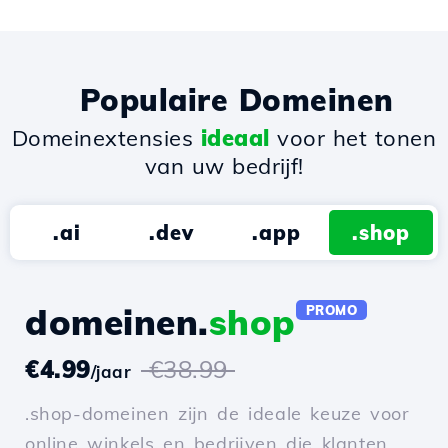
Populaire Domeinen
Domeinextensies
ideaal
voor het tonen
van uw bedrijf!
.ai
.dev
.app
.shop
domeinen.
shop
PROMO
€4.99
€38.99
/jaar
.shop-domeinen zijn de ideale keuze voor
online winkels en bedrijven die klanten