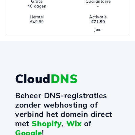
Grace
Quarantaine
40 dagen
-
Herstel
Activatie
€49.99
€71.99
jaar
Cloud
DNS
Beheer DNS-registraties
zonder webhosting of
verbind het domein direct
met
Shopify
,
Wix
of
Google
!