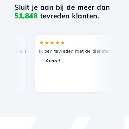
Sluit je aan bij de meer dan
51,848
tevreden klanten.
★★★★★
★
nelle en efficiënte technische ondersteuning.
Ik ben tevreden met de diensten die door Ho
Ge
—
—
Andrei