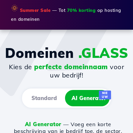
🌞
Summer Sale
— Tot
70% korting
op hosting
en domeinen
Domeinen
.GLASS
Kies de
perfecte domeinnaam
voor
uw bedrijf!
NIE
Standard
AI Generator
UW
AI Generator
— Voeg een korte
beschrijving van je bedrijf toe, de sector,