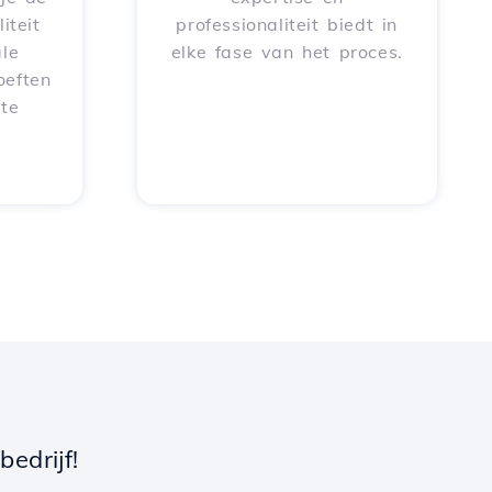
iteit
professionaliteit biedt in
le
elke fase van het proces.
oeften
 te
edrijf!