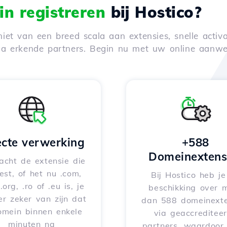
n registreren
bij Hostico?
iet van een breed scala aan extensies, snelle activa
via erkende partners. Begin nu met uw online aanwe
ecte verwerking
+588
Domeinextens
acht de extensie die
iest, of het nu .com,
Bij Hostico heb j
 .org, .ro of .eu is, je
beschikking over 
er zeker van zijn dat
dan 588 domeinexte
omein binnen enkele
via geaccreditee
minuten na
partners, waardoor 