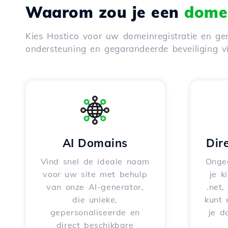
Waarom zou je een
domei
Kies Hostico voor uw domeinregistratie en gen
ondersteuning en gegarandeerde beveiliging 
AI Domains
Dir
Vind snel de ideale naam
Onge
voor uw site met behulp
je k
van onze AI-generator,
.net,
die unieke,
kunt 
gepersonaliseerde en
je d
direct beschikbare