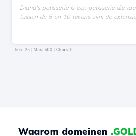
Min: 25 | Max: 500 | Chars:
0
Waarom domeinen
.GOL