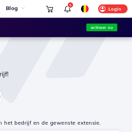
5
Blog
Login
activeer nu
jf!
n het bedrijf en de gewenste extensie.