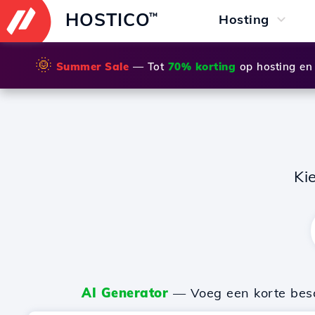
HOSTICO
™
Hosting
🌞
Summer Sale
— Tot
70% korting
op hosting en
Ki
AI Generator
— Voeg een korte besch