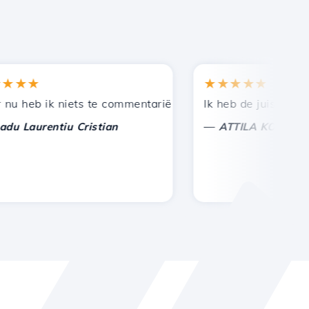
★★
★★★★★
en bij andere bekenden.
uning!
eb ik niets te commentariëren, alleen om te waarderen. 
Ik heb de juiste keuze 
—
aurentiu Cristian
ATTILA KOLES