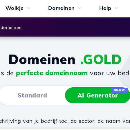
Wolkje
Domeinen
Help
 domeinen
Domeinen
.GOLD
es de
perfecte domeinnaam
voor uw bedri
NIEUW
Standard
AI Generator
rijving van je bedrijf toe, de sector, de naam va