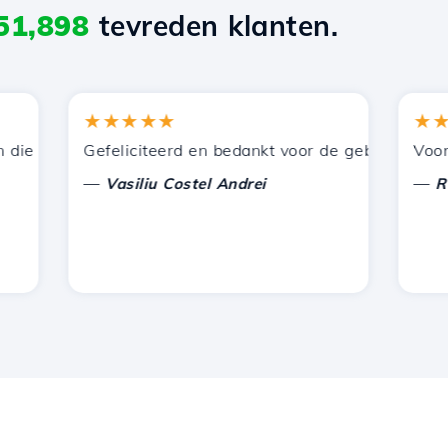
51,898
tevreden klanten.
★★★★★
★★★
 door Hostico worden aangeboden. Ik heb jullie aanbevol
Gefeliciteerd en bedankt voor de geboden onderste
Voor nu h
—
—
Vasiliu Costel Andrei
Radu L