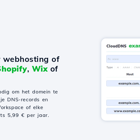
r webhosting of
Shopify
,
Wix
of
odig om het domein te
 je DNS-records en
orkspace of elke
hts 5,99 € per jaar.