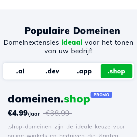
Populaire Domeinen
Domeinextensies
ideaal
voor het tonen
van uw bedrijf!
.ai
.dev
.app
.shop
domeinen.
shop
PROMO
€4.99
€38.99
/jaar
.shop-domeinen zijn de ideale keuze voor
online winkels en bedrijven die klanten