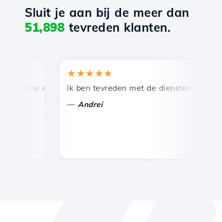
Sluit je aan bij de meer dan
51,898
tevreden klanten.
★★★★★
★
nelle en efficiënte technische ondersteuning.
Ik ben tevreden met de diensten die door Ho
Ge
—
—
Andrei