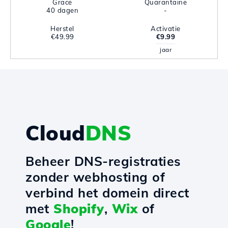
Grace
Quarantaine
40 dagen
-
Herstel
Activatie
€49.99
€9.99
jaar
Cloud
DNS
Beheer DNS-registraties
zonder webhosting of
verbind het domein direct
met
Shopify
,
Wix
of
Google
!