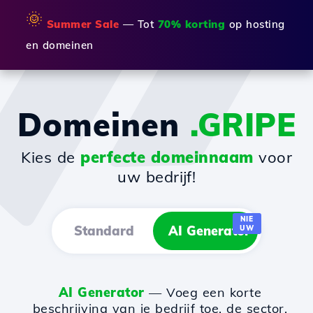
🌞
Summer Sale
— Tot
70% korting
op hosting
en domeinen
Domeinen
.GRIPE
Kies de
perfecte domeinnaam
voor
uw bedrijf!
NIE
Standard
AI Generator
UW
AI Generator
— Voeg een korte
beschrijving van je bedrijf toe, de sector,