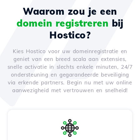
Waarom zou je een
domein registreren
bij
Hostico?
Kies Hostico voor uw domeinregistratie en
geniet van een breed scala aan extensies,
snelle activatie in slechts enkele minuten, 24/7
ondersteuning en gegarandeerde beveiliging
via erkende partners. Begin nu met uw online
aanwezigheid met vertrouwen en snelheid!