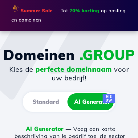
🌞
Summer Sale
— Tot
70% korting
op hosting
en domeinen
Domeinen
.GROUP
Kies de
perfecte domeinnaam
voor
uw bedrijf!
NIE
Standard
AI Generator
UW
AI Generator
— Voeg een korte
beschrijving van je bedrijf toe, de sector,