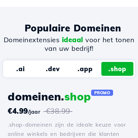
Populaire Domeinen
Domeinextensies
ideaal
voor het tonen
van uw bedrijf!
.ai
.dev
.app
.shop
domeinen.
shop
PROMO
€4.99
€38.99
/jaar
.shop-domeinen zijn de ideale keuze voor
online winkels en bedrijven die klanten