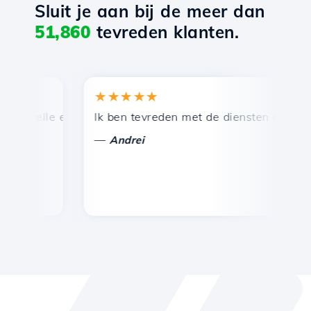
Sluit je aan bij de meer dan
51,860
tevreden klanten.
★★★★★
★
snelle en efficiënte technische ondersteuning.
Ik ben tevreden met de diensten die door Ho
Ge
—
Andrei