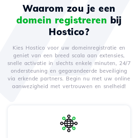
Waarom zou je een
domein registreren
bij
Hostico?
Kies Hostico voor uw domeinregistratie en
geniet van een breed scala aan extensies,
snelle activatie in slechts enkele minuten, 24/7
ondersteuning en gegarandeerde beveiliging
via erkende partners. Begin nu met uw online
aanwezigheid met vertrouwen en snelheid!