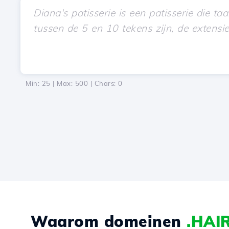
Min: 25 | Max: 500 | Chars:
0
Waarom domeinen
.HAI