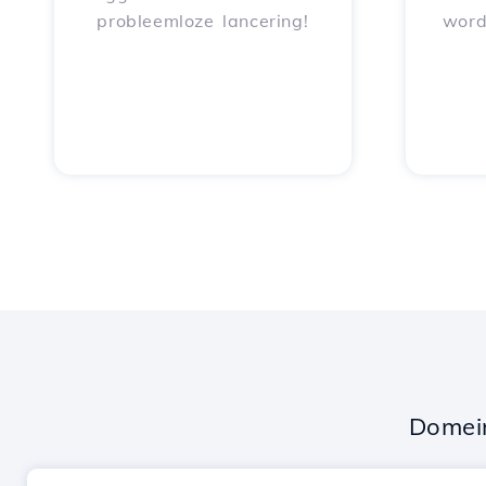
probleemloze lancering!
word
Domei