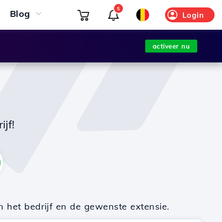
5
Blog
Login
activeer nu
jf!
n het bedrijf en de gewenste extensie.