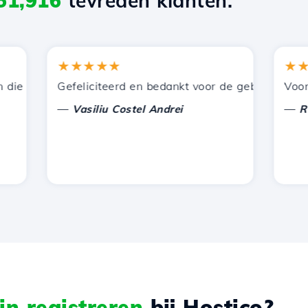
51,916
tevreden klanten.
★★★★★
★★★
 door Hostico worden aangeboden. Ik heb jullie aanbevol
Gefeliciteerd en bedankt voor de geboden onderste
Voor nu h
—
—
Vasiliu Costel Andrei
Radu L
n registreren
bij Hostico?