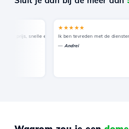
Sluit je aan bij de meer dan
★★★★★
 prijs, snelle en efficiënte technische ondersteuning.
Ik ben tevreden met de diensten die
—
Andrei
Waarom zou je een
domei