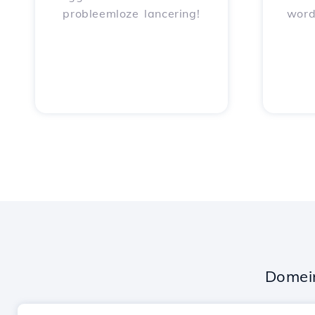
probleemloze lancering!
word
Domei