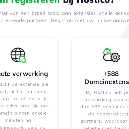
iet van een breed scala aan extensies, snelle activa
via erkende partners. Begin nu met uw online aanwe
ecte verwerking
+588
Domeinextens
acht de extensie die
iest, of het nu .com,
Bij Hostico heb j
 .org, .ro of .eu is, je
beschikking over 
er zeker van zijn dat
dan 588 domeinexte
omein binnen enkele
via geaccreditee
minuten na
partners, waardoor 
lingsbevestiging zal
zekerheid en flexibil