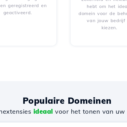
en geregistreerd en
hebt om het idea
geactiveerd.
domein voor de beh
van jouw bedrijf
kiezen.
Populaire Domeinen
nextensies
ideaal
voor het tonen van uw b