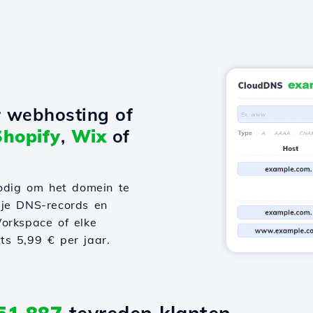
r webhosting of
Shopify
,
Wix
of
odig om het domein te
 je DNS-records en
orkspace of elke
hts 5,99 € per jaar.