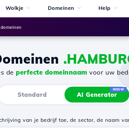
Wolkje
Domeinen
Help
 domeinen
Domeinen
.HAMBUR
es de
perfecte domeinnaam
voor uw bedri
NIEUW
Standard
AI Generator
rijving van je bedrijf toe, de sector, de naam va