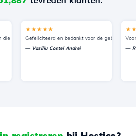
51,887
tevreden klanten.
★★★★★
★★★
e door Hostico worden aangeboden. Ik heb jullie aanbevol
Gefeliciteerd en bedankt voor de geboden onderst
Voor nu 
—
—
Vasiliu Costel Andrei
Radu 
n registreren
bij Hostico?