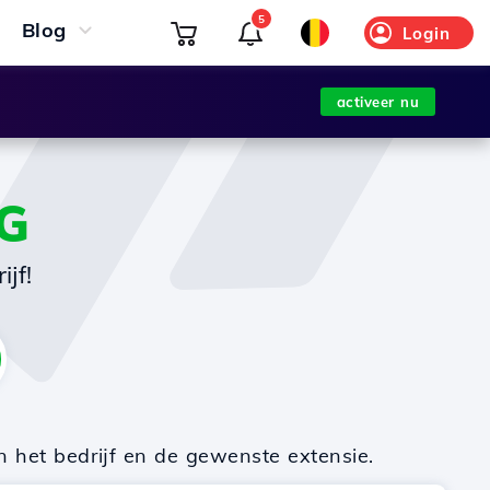
5
Blog
Login
activeer nu
G
jf!
n het bedrijf en de gewenste extensie.