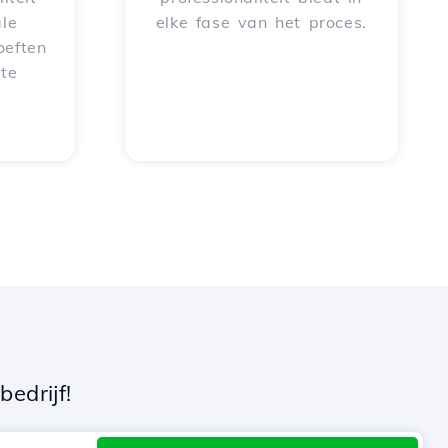
le
elke fase van het proces.
oeften
 te
edrijf!