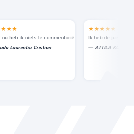
★★
★★★★★
en bij andere bekenden.
euning!
heb ik niets te commentariëren, alleen om te waarderen. 
Ik heb de juiste keuze
—
Laurentiu Cristian
ATTILA KOLES