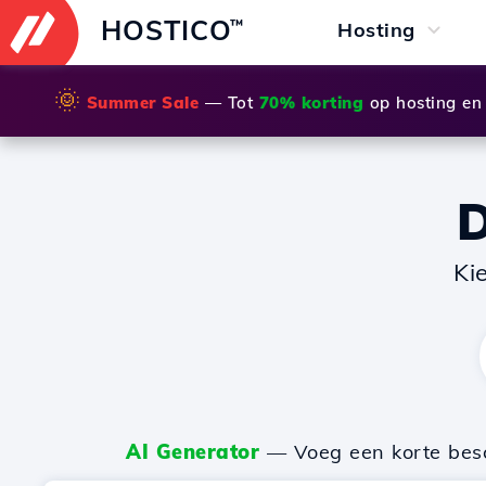
HOSTICO
™
Hosting
🌞
Summer Sale
— Tot
70% korting
op hosting en
Ki
AI Generator
— Voeg een korte besch