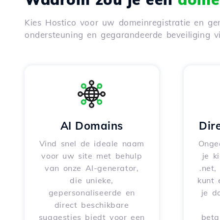
Kies Hostico voor uw domeinregistratie en gen
ondersteuning en gegarandeerde beveiliging 
AI Domains
Dir
Vind snel de ideale naam
Onge
voor uw site met behulp
je k
van onze AI-generator,
.net,
die unieke,
kunt 
gepersonaliseerde en
je d
direct beschikbare
suggesties biedt voor een
beta