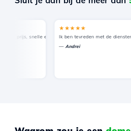
Sluit je aan bij de meer dan
★★★★★
e prijs, snelle en efficiënte technische ondersteuning.
Ik ben tevreden met de diensten di
—
Andrei
Waarom zou je een
domei