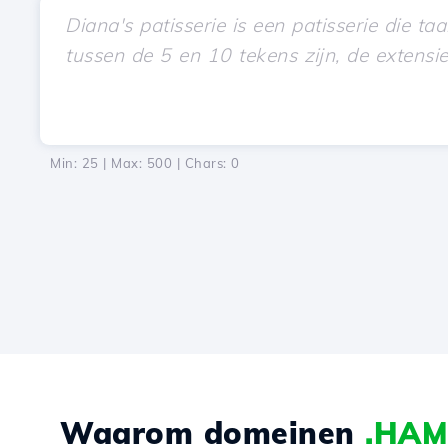
Min: 25 | Max: 500 | Chars:
0
Waarom domeinen
.HA