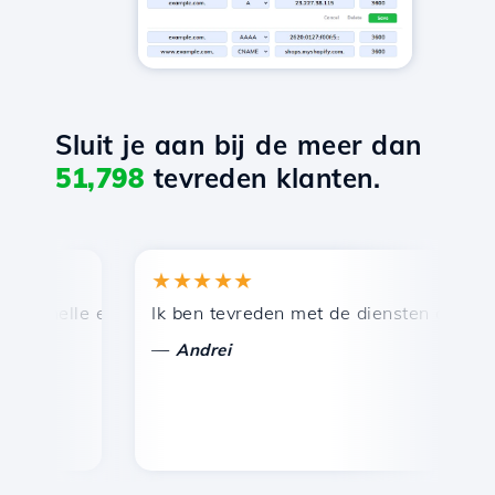
Sluit je aan bij de meer dan
51,798
tevreden klanten.
★★★★★
 snelle en efficiënte technische ondersteuning.
Ik ben tevreden met de diensten die door H
G
—
Andrei