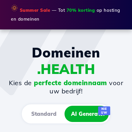
🌞
Summer Sale
— Tot
70% korting
op hosting
en domeinen
Domeinen
.HEALTH
Kies de
perfecte domeinnaam
voor
uw bedrijf!
NIE
Standard
AI Generator
UW