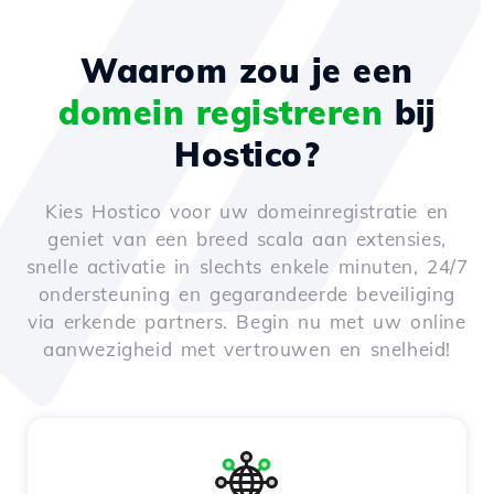
Waarom zou je een
domein registreren
bij
Hostico?
Kies Hostico voor uw domeinregistratie en
geniet van een breed scala aan extensies,
snelle activatie in slechts enkele minuten, 24/7
ondersteuning en gegarandeerde beveiliging
via erkende partners. Begin nu met uw online
aanwezigheid met vertrouwen en snelheid!