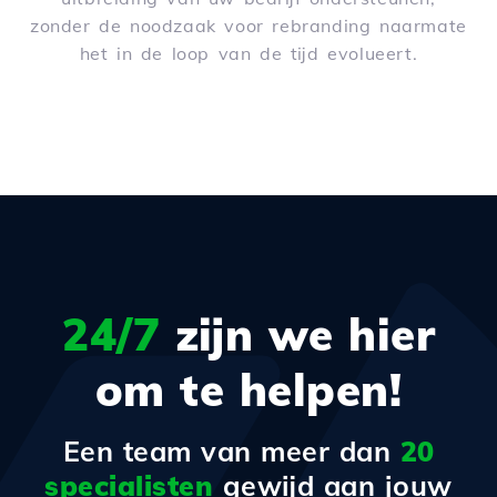
zonder de noodzaak voor rebranding naarmate
het in de loop van de tijd evolueert.
24/7
zijn we hier
om te helpen!
Een team van meer dan
20
specialisten
gewijd aan jouw