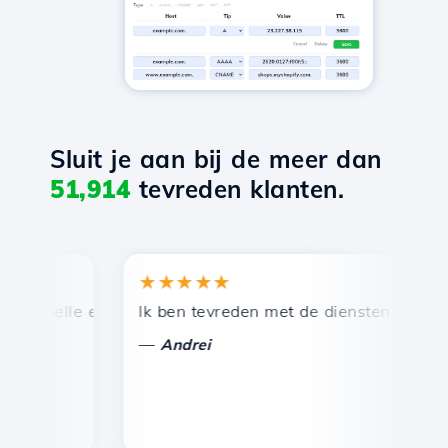
Sluit je aan bij de meer dan
51,914
tevreden klanten.
★★★★★
★
snelle en efficiënte technische ondersteuning.
Ik ben tevreden met de diensten die door Ho
Ge
—
Andrei