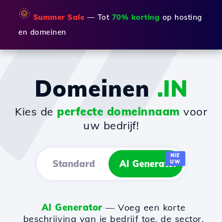
🌞
Summer Sale
— Tot
70% korting
op hosting
en domeinen
Domeinen
.IN
Kies de
perfecte domeinnaam
voor
uw bedrijf!
NIE
Standard
AI Generator
UW
AI Generator
— Voeg een korte
beschrijving van je bedrijf toe, de sector,